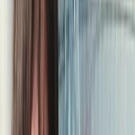
「尽くすのが生き甲斐です♡」と言わんばかりに、彼に尽く
しまくる彼女。
あなたの周りにもいませんか？
今、尽くしすぎてフラれてしまう女性が急上昇しているので
す。
尽くす事は、愛じゃないの？
男性は尽くされて嬉しくないの？
「尽くし上手」と「重い女」。
この分かれ目はどこにあるのでしょうか？
どうせ尽くすならば、男性が喜ぶ尽くし方をしたいですよ
ね。
愛される「尽くし上手」になる方法はあるのでしょうか？