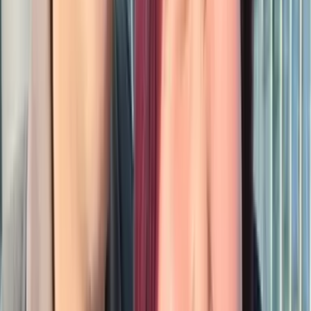
福島県在住の女性に聞いた！ 「初めて彼氏ができたの
は、何歳の時ですか？」
カップル
男性の考える理想の結婚3つのポイント
婚活
人気記事ランキング
人気記事ランキング