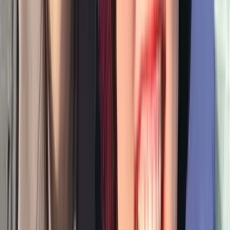
気が合いすぎて、同じ日にもう一度会いました笑
20代男性・20代女性 東京都