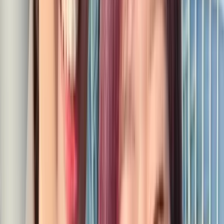
※2023年11月より「コミュニティ」は「マイタグ」に名称を
変更しました。
関連記事
関連記事
彼氏との旅行を楽しむための3つのポイント