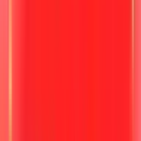
今すぐ無料ではじめる
安心・安全のガイドライン
安全・安心なマッチングアプリの証「IMS認証」取
得済み
18歳未満の方や独身でない方はご登録いただけません
※1
MMD研究所「2025年マッチングサービス・アプリの利
用実態調査」2025年9月時点。利用上位5サービス・アプリが
対象。