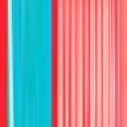
書きづらい本音の価値観は非公開のままでOK！