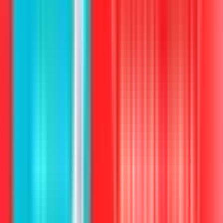
体験版を始める！
※ 表示されるユーザーは実際のユーザーではありません