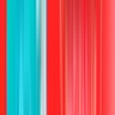
「胃袋をわしづかみされてます！」料理上手な妻と、
妻の料理が大好きな夫
27歳男性・25歳女性 神奈川
私の周りにはいないような存在だった彼とPairsを通し
て出会い結婚。 娘も生まれて、今とても幸せです。
Nさん 24歳 居住地 千葉県