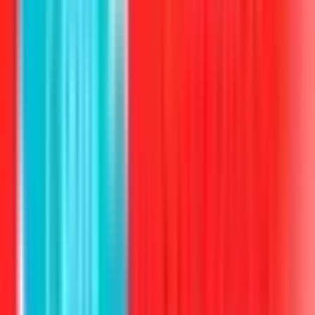
彼に出会えたのは、まぎれもなくPairsのおかげです
Aさん 28歳 静岡（女性）
「私の理想を検索してみたら彼が現れました」相性
95%だった2人の出会い
27歳男性・27歳女性 兵庫
幸せレポートを見る
※1
2012年のサービス開始以来の累計登録数。2026年4月時
点