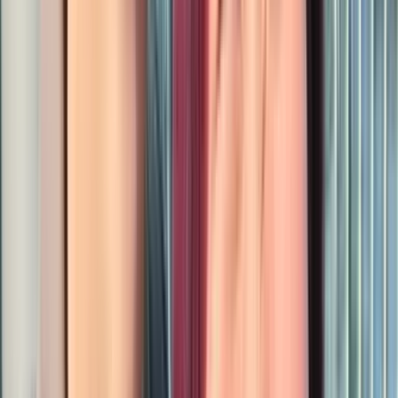
女性から見ても「女の子らしいな」と思ってしまう女性に惹
かれる肉食系男子は多いようです。保護欲が強い男性が、守
ってあげたくなる女性を好きになるのは自然なことですよ
ね。ノリが良くて男友達が多い女性よりも、さみしがり屋で
大人しい女性の方が好かれる傾向にあるようです。
凛とした大人の女性