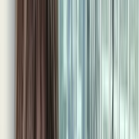
2016.03.23
公開
肉食系男子の落とし方が知りたい！ 特徴や好きな
女性のタイプとは？
目次
肉食系男子とは？
肉食系男子の特徴や共通点は？
肉食系男子の好きな女性のタイプ
肉食系男子の攻略法
実は“THE･王道”に弱い肉食系男子