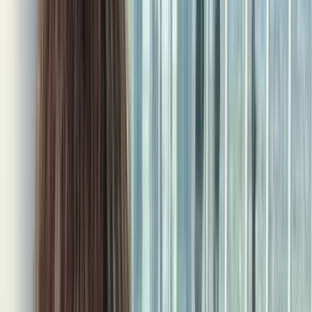
●
出会い