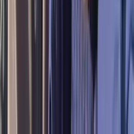
※2023年11月より「コミュニティ」は「マイタグ」に名称を
変更しました。
関連記事
関連記事
女性と出会う方法とは。場所やきっかけ、ポイント
【社会人・学生】
出会い