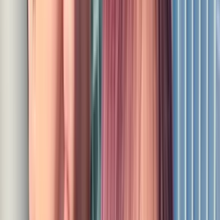
になる女性を見つけると積極的に声をかけにいくでしょう。
追われる恋よりも追う恋を好む彼らは、迷うことなくストレ
ートにアプローチをします。本気で受け付けない男性ではな
い場合、強くアプローチされると少しずつ気になってしまう
女心。いつのまにか惹かれてしまうのです。
ハンター気質