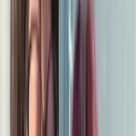
肉食系男子の大きな特徴としてあげる事ができるのは、野心
や向上心を持っていることでしょう。他人を蹴落としてでも