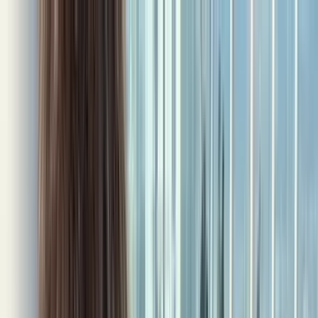
コンテンツにスキップする
ホーム
幸せレポート
料金
ニュース
コラム
イベント開催中
新規登録
ログイン