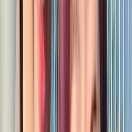
遊んでいそうと女性から思われてしまうこともありますが、
実は一途な人が多い肉食系男子。草食系男子は女性からのア
プローチが嬉しくて気持ちが揺らいでしまう事があります
が、肉食系男子にとっては自分の愛する人こそ一番。彼女の
ためにとことん尽くすタイプの人が多いのです。ただし、熱
しやすく冷めやすい一面があるのも事実。恋の炎が燃え上が
っている時期はサプライズをしたりロマンチックな演出をし
ますが、冷めてしまうと一変。それでも女性の心を掴んで離
さないのは、それほど肉食系男子が魅力的だからでしょう。
肉食系男子の好きな女性のタイプ
野心家で、女性に対して積極的な肉食系男子。そんな彼らが
思わず好きになってしまう女性とはいったい……？
女性らしい女性