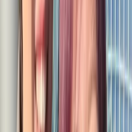
気になる男性と距離を縮めたい！ そんなとき有効な恋
愛テクニック3選
片思い
「見かけによらず○○」で彼のハートを掴む！ 男性を
ときめかせる“女性のギャップ”
恋活
女性が喜ぶ「褒めフレーズ」。美人はNGワード？
恋活