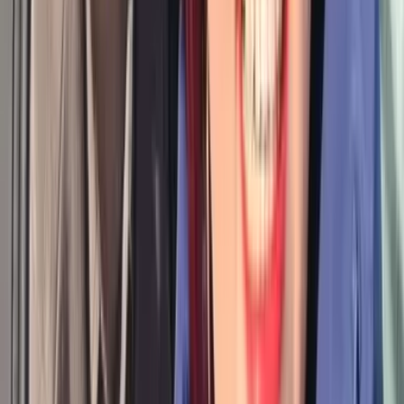
彼氏
提供記事
彼氏とラブラブでいる秘訣
モテ
カップル
恋人
異性の心を理解する
脈あり
今すぐ無料ではじめる
アカウントをお持ちの方