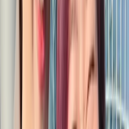
10人に1人が「お付き合い経験ゼロ」も……！ 「初め
て恋人ができた年齢」から探る、今ドキ男女の恋愛事
情
恋活
あの人気職業が?! 職業別・恋人がいない理由ランキ
ングが驚きの結果に…
恋活
人気記事ランキング
人気記事ランキング