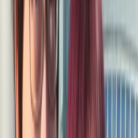
が高身長女子の魅力に気付き始めたのかもしれません。
高身長女子についての男性の本音②
自分より身長が高くても気にしない
男性は自分よりも身長の低い女性を好むと思われがちです
が、実は「気にしない」という男性も多くいます。
背が高いということはスタイルが良く見えるということであ
り、もし付き合ったとき、男性が人からの目を気にしなけれ
ば、スタイルの良い自慢の彼女になるのです。
高身長女子についての男性の本音④
ギャップに萌える
高身長女子はまわりから「しっかりしていそう」、「1人で
なんでもできそう」などといったイメージを持たれます。
しかし実際はちょっとドジなところがあったり、お料理上手
で女の子らしいところがあったりと、身長の低い人とは何も