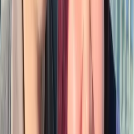
服や香りの好みが一緒で、会話もしっくりきて。自分
とは縁がないだろうと思っていたタイプと付き合えま
した
30代男性・20代女性 石川県