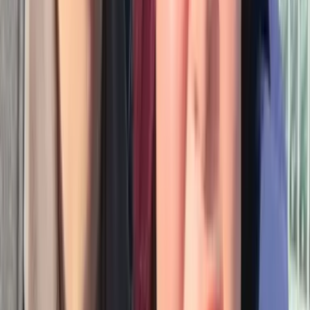
釣り好きで意気投合！ 共通の趣味で知り合えるのが良
かった
30代女性・30代男性 神奈川県
気が合いすぎて、同じ日にもう一度会いました笑
20代男性・20代女性 東京都