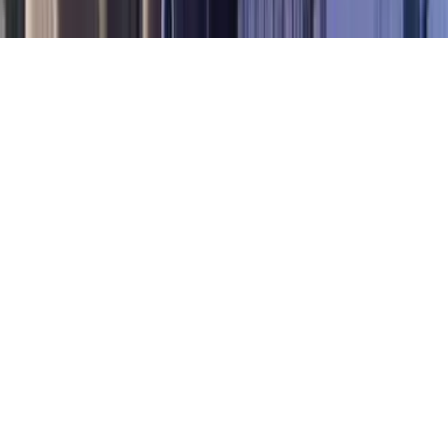
©︎eureka, Inc. All rights reserved.