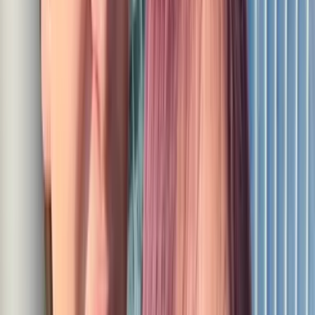
※2023年11月より「コミュニティ」は「マイタグ」に名称を
変更しました。
関連記事
関連記事