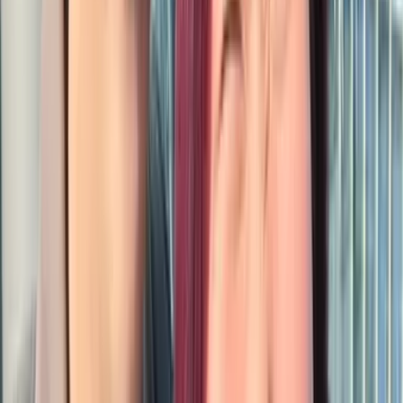
紹介で最大3,500円分もらえる！Pairsのお友達紹介プロ
グラム
Pairsマニュアル
幸せレポート
「Pairsで大切な人ができました。」お客様から届いた幸せレ
ポートを紹介しています。