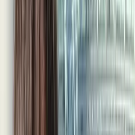
2015.08.24
公開
同性目線とはちょっと違う、男性が思う可愛い女
性の特徴・10選
目次
① 表情が豊か
② 聞き上手
③ 甘え上手
④ よく笑う
⑤ 天然・どこか抜けている
⑥ 素直
⑦ 物事に一生懸命
⑧ 人懐っこい
⑨ 言葉遣いがきれい
⑩ 気遣い・気配り上手
男性好みのかわいさを身につけよう