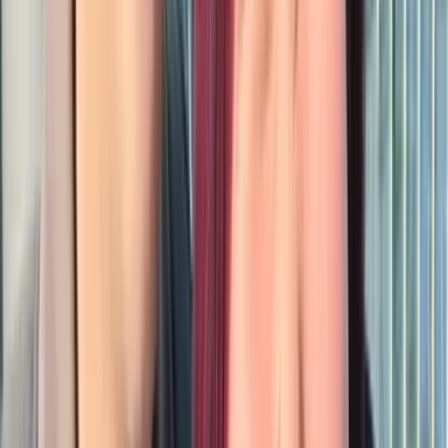
男性が思わず胸キュンするメール6選
恋活
男性が本音で答えた！「お花見でグンと好感度がアッ
プ」する行動とは？
恋活
人気記事ランキング
人気記事ランキング