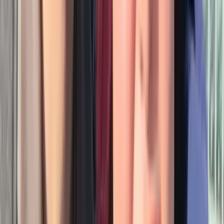
服や香りの好みが一緒で、会話もしっくりきて。自分
とは縁がないだろうと思っていたタイプと付き合えま
した
30代男性・20代女性 石川県
釣り好きで意気投合！ 共通の趣味で知り合えるのが良