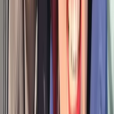
いろいろあった私のすべてを、彼は大きな心で包み込
んでくれました
20代男性・30代女性 広島県
幸せレポートを見る
キーワード
キーワード
男心
女心
彼氏
提供記事
彼氏とラブラブでいる秘訣