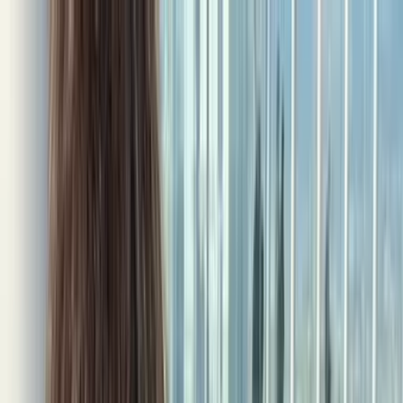
コンテンツにスキップする
ホーム
幸せレポート
料金
ニュース
コラム
イベント開催中
新規登録
ログイン