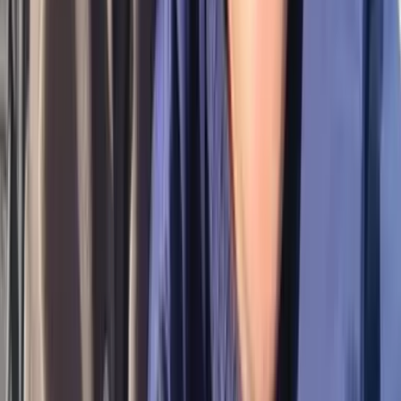
会社概要
利用規約
安心・安全のガイドライン
コミュニティガイドライン
プライバシーポリシー
クッキーポリシー
クッキー設定
特定商取引法に基づく表示
資金決済法に基づく表示
ヘルプ
法人･自治体向けサービス
採用サイト