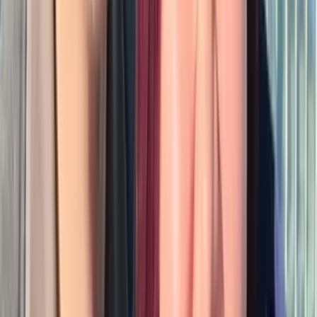
紹介で最大3,500円分もらえる！Pairsのお友達紹介プロ
グラム
Pairsマニュアル
幸せレポート
「Pairsで大切な人ができました。」お客様から届いた幸せレ
ポートを紹介しています。