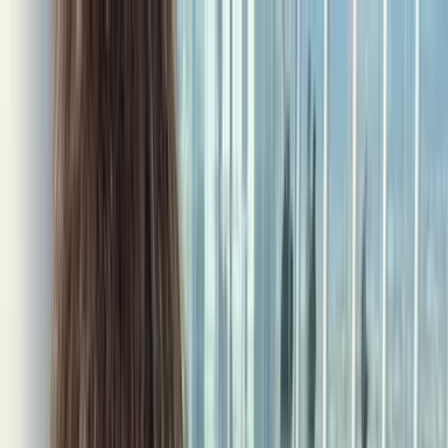
コンテンツにスキップする
ホーム
幸せレポート
料金
ニュース
コラム
イベント開催中
新規登録
ログイン