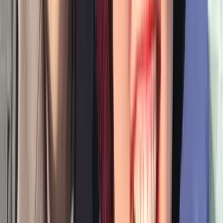
気が合いすぎて、同じ日にもう一度会いました笑
20代男性・20代女性 東京都
いろいろあった私のすべてを、彼は大きな心で包み込
んでくれました
20代男性・30代女性 広島県
幸せレポートを見る
キーワード