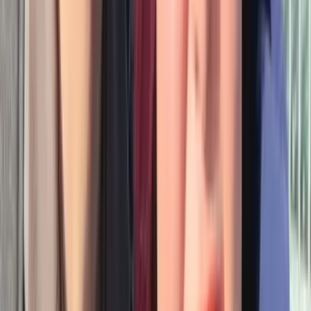
釣り好きで意気投合！ 共通の趣味で知り合えるのが良
かった
30代女性・30代男性 神奈川県