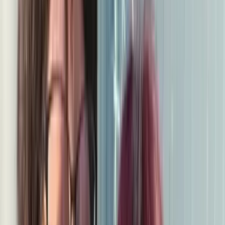
1
好きかも
好きな男性から告白されることは嬉しいものですが、このよ
うに「かも」を付けてもったいぶらされることでドキドキ感
が増すと言われています。
男性としては反応を見ることもできるので、一石二鳥です
ね。
2
放っておけない
天然だったり、失敗が多かったりするおっちょこちょいタイ
プの女性に対して男性が発する言葉です。この言葉で常に
「守ってあげる」という愛と優しさを伝えることができま
す。
女性からすると多少好意のある男性から言われただけでもド
キっとするみたいです。
3
癒される
何をするわけでもなく、存在そのものが素晴らしいと褒めら