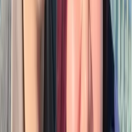
「Pairsで大切な人ができました。」お客様から届いた幸せレ
ポートを紹介しています。
服や香りの好みが一緒で、会話もしっくりきて。自分
とは縁がないだろうと思っていたタイプと付き合えま
した
30代男性・20代女性 石川県