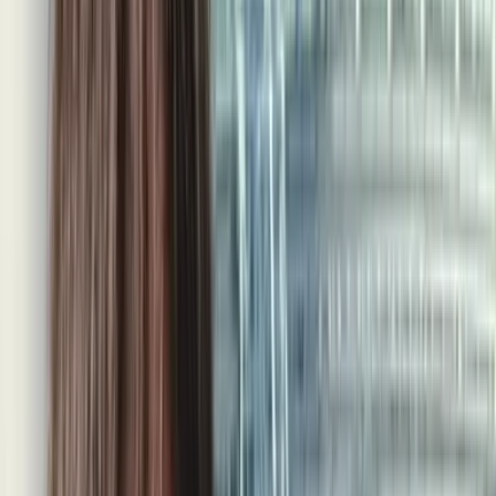
2015.09.02
公開
女性が好きな男性から言われて嬉しい言葉・10選