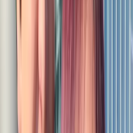
9
離れるなよ
どこかへの移動中でしょうか、それとも迷路やお化け屋敷の
ようなアトラクション内でしょうか、どちらにしても、「俺
に付いてこい」的な頼りになる男らしさがあるので、女性は
メロメロです。
10
付き合ってる人いるの？
好きな男性からこのような質問があると期待してしまいます
ね。「もしかして私に気があるんじゃないか」と。
女性はそこから先を想像し、幸せに包まれることになるので
す。
まとめ
女性の場合は「好きな男性」というのが絶対条件になりま
す。大きく捉えても「好意を持つ男性」でなければなりませ
ん。何とも思っていない男性からこんなことを言われても嫌
悪感が買ってしまいます。