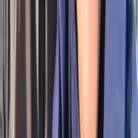
会社概要
利用規約
安心・安全のガイドライン
コミュニティガイドライン