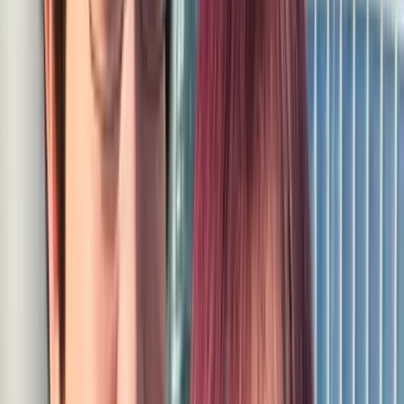
るということは、、女性にとってどんなに心強いことでしょ
うか。
7
無理するなよ
無理をしないようにと心配する愛情を伝えつつ、「～するな
よ」という命令口調が混ざることで、男らしさがアップして
います。
命令口調は好きな男性に言われると、かわいがってもらえて
いるような、距離がかなり縮まったような感覚になれるので
女性に好感を持たれます。
8
がんばってるな
女性だって努力を認められると嬉しいものです。それが好き
な男性からだとなおさらですね。
仕事でもプライベートでも、仮に本人ががんばっていないと
しても、そういうふうに評価してもらえることが幸せなので
す。