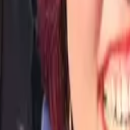
つくりは関係ないのです。
。
りますよね？