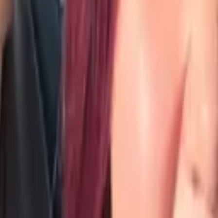
前で呼ぶ」男性はいませんか？
ャンスかもしれません！
ン② メールの頻度が多い