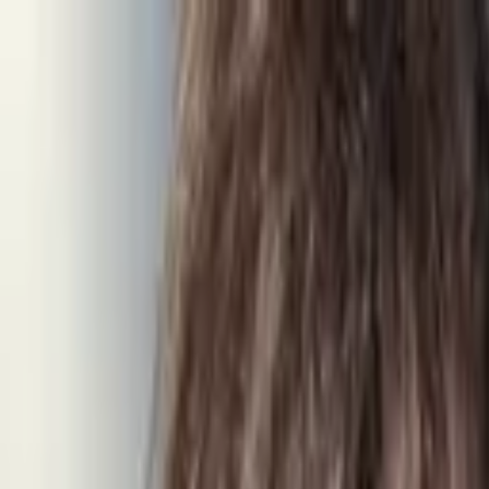
コンテンツにスキップする
ホーム
幸せレポート
料金
ニュース
コラム
イベント開催中
新規登録
ログイン