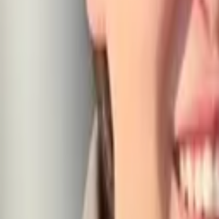
●
片思い
2015.06.03
公開
男性が本気で好きになった女性に見せる、5つのサ
目次
本気で好きになった女性に見せるサイン① 下の名前で呼
本気で好きになった女性に見せるサイン② メールの頻度
本気で好きになった女性に見せるサイン③ 髪型の変化な
本気で好きになった女性に見せるサイン④ 頻繁に目が合