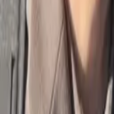
その日のできごとなど「他愛もない話題」のメールが送られ
女性に比べ、メール無精な男性。
そんな男性だからこそ、メールの頻度で恋の本気度がわかる