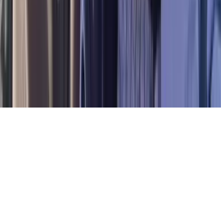
登録番号：
読み込み中
©︎eureka, Inc. All rights reserved.