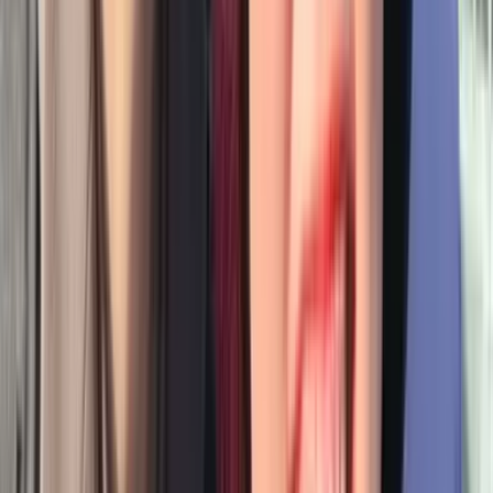
釣り好きで意気投合！ 共通の趣味で知り合えるのが良
かった
30代女性・30代男性 神奈川県