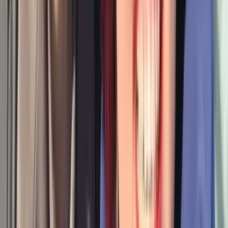
気が合いすぎて、同じ日にもう一度会いました笑
20代男性・20代女性 東京都
いろいろあった私のすべてを、彼は大きな心で包み込
んでくれました
20代男性・30代女性 広島県