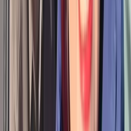
幸せレポートを見る
キーワード
キーワード
男心
女心
彼氏
提供記事
彼氏とラブラブでいる秘訣
モテ
カップル
恋人
異性の心を理解する
脈あり