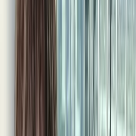
●
片思い