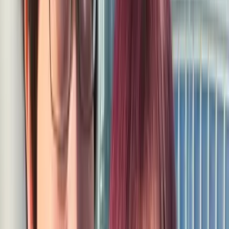
片思い中のNGなメール② 嫉妬心をあ
らわにする
付き合う前から、気になる男性と仲良くなることもありま
す。
そんな中で「きっと私のことを好きなんだろう」と感じるこ
ともあるでしょう。それが勘違いかどうかは別として、正式
に付き合ってもいないのに、男性の友好関係や行動について
嫉妬心を抱いてします女性がいます。
すこしの嫉妬は可愛いと思われることもあります。しかし、
それは彼女がしてこそ可愛いと思うもので、まだ付き合って
もいない段階で嫉妬をしていたとしても、男性は迷惑に思う
だけです。
男性の心は離れていきやすい
いくら仲良くなろうとも、正式に付き合っていないのであれ
ば、それはただの友人であると考えましょう。