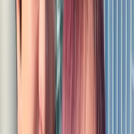
男性を束縛するのも、男性の行動に嫉妬するのも、すべて彼
女だから許されることです。仮に2人の関係がすごく良かっ
たとしても、男性はちょっとしたことで離れていきます。
あなたは彼の気持ちが離れていくようなことをしていません
か？
幸せな恋がしたいならこちらから
※2023年11月より「コミュニティ」は「マイタグ」に名称を