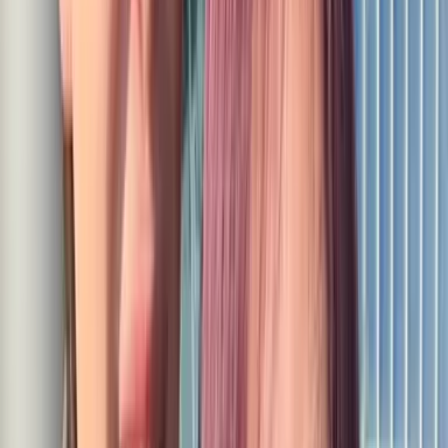
変更しました。
関連記事
関連記事
押さえておきたい成功する告白の方法・3つ
片思い
男性からのアプローチを待っている女性の言動とは？
片思い