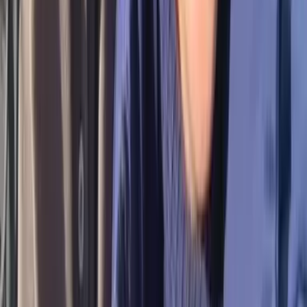
クッキーポリシー
クッキー設定
特定商取引法に基づく表示
資金決済法に基づく表示
ヘルプ
法人･自治体向けサービス
採用サイト
記事提供元一覧
インターネット異性紹介事業届け出済み
登録番号：
読み込み中