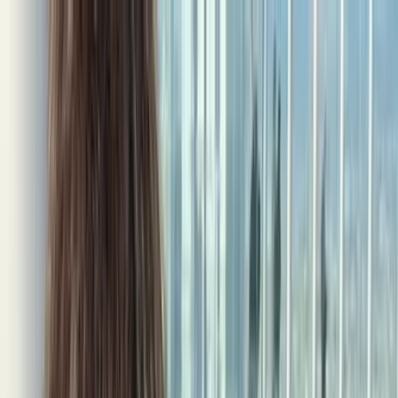
コンテンツにスキップする
ホーム
幸せレポート
料金
ニュース
コラム
イベント開催中
新規登録
ログイン