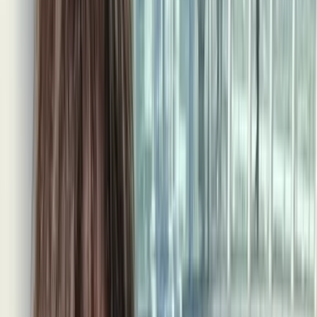
●
片思い