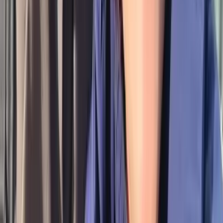
会社概要
利用規約
安心・安全のガイドライン
コミュニティガイドライン
プライバシーポリシー