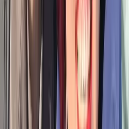
キーワード
男心
女心
彼氏
提供記事
彼氏とラブラブでいる秘訣
モテ
カップル
恋人
異性の心を理解する
脈あり
今すぐ無料ではじめる
アカウントをお持ちの方