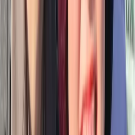
気が合いすぎて、同じ日にもう一度会いました笑
20代男性・20代女性 東京都
いろいろあった私のすべてを、彼は大きな心で包み込
んでくれました
20代男性・30代女性 広島県
幸せレポートを見る
キーワード