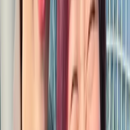
人気記事ランキング
人気記事ランキング
紹介で最大3,500円分もらえる！Pairsのお友達紹介プロ
グラム
Pairsマニュアル
幸せレポート
「Pairsで大切な人ができました。」お客様から届いた幸せレ
ポートを紹介しています。