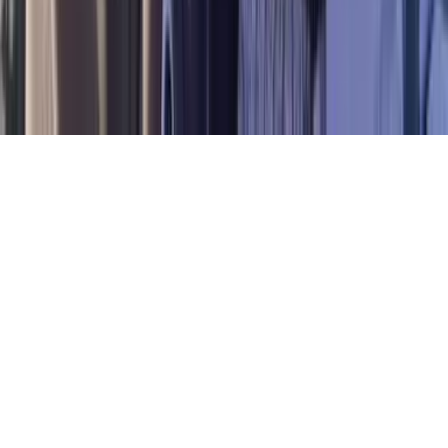
©︎eureka, Inc. All rights reserved.