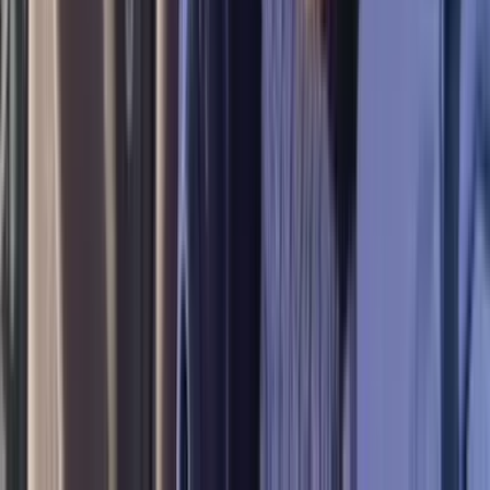
気が合いすぎて、同じ日にもう一度会いました笑
20代男性・20代女性 東京都