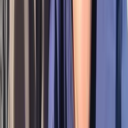
紹介で最大3,500円分もらえる！Pairsのお友達紹介プロ
グラム
Pairsマニュアル
幸せレポート
「Pairsで大切な人ができました。」お客様から届いた幸せレ
ポートを紹介しています。