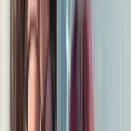
ない人と付き合うくらいなら「1人の時間を過ごしたほうが
いい」「その分仕事に打ち込む」「新しい出会いを待つ」な
どさまざまな意見がありました。
女性が好きじゃない相手と付き合う理
由