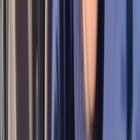
服や香りの好みが一緒で、会話もしっくりきて。自分
とは縁がないだろうと思っていたタイプと付き合えま
した
30代男性・20代女性 石川県
釣り好きで意気投合！ 共通の趣味で知り合えるのが良
かった
30代女性・30代男性 神奈川県