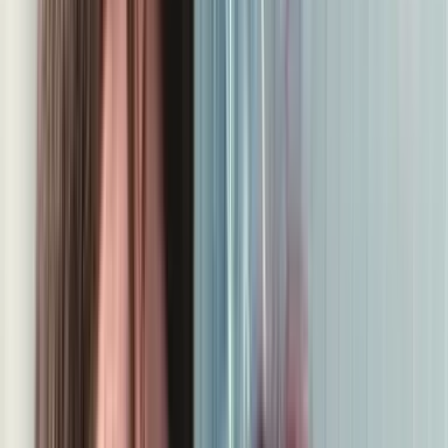
彼氏や彼女がなかなかできないという人にとって、世の中の
カップルがどんなタイミングで付き合いはじめたのかは気に
なるところです。相思相愛で付き合いはじめたという人がほ
とんどかと思いきや、実は好きではない人に告白をされて付
き合ったことがあるという人は意外と多い傾向です。女性を
対象にしたアンケート「好きじゃない人に告白されて付き合
ったことがありますか？」という質問の回答では、なんと
37％もの人が「付き合ったことがある」と回答しました。こ
れは女性全体でみると、約3人に1人が好きじゃない人と付き
合っているということになります。また、そのうちの43％程
度の人が、付き合っていくうちに相手のことを好きになれた
と回答しています。
この結果をどう読み解くかは、人によって異なるかもしれま
せんね。そもそも、始まりは好きではなかったのだから、と
りあえずお付き合いをはじてみるというのはありかもしれま
せんね。残りの63％の人は、好きじゃない人とは付き合った
ことがないと回答しています。その理由としては、好きじゃ