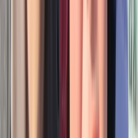
ここまでは女性の視点から見てきましたが、男性側の意見は
どうでしょうか？それほど好きではない女性と付き合った経
験がある男性の意見を見てみましょう。基本的に、女性と男
性では恋愛に関する価値観や考え方に違いがあり、男性には
それほど好きではない女性と付き合える人が多い傾向です。
彼女が欲しい男性の場合、「付き合えないくらいのよっぽど
の理由がなければ告白を断ることはない」という意見があり
ました。一方の女性は、相手がどんなに自分のことを好きに
なってくれても、自分も好きにならないとなかなか付き合う
ことができないという人が多い傾向です。
また、男性に多い意見としては、「彼女として好きかどうか
ではなく、将来結婚できるかどうかで付き合うか」を判断す