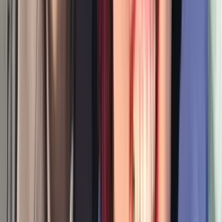
恋人が欲しいなら！ペアーズに登録し
てみるのも方法かも
ここまで、好きではない男性とお付き合いをするのは十分に
アリという流れできました。でも、そもそもの出会いがない
と、お付き合いはできませんよね。まずは、相手と出会う機
会を作ることが必要になります。日ごろから仕事が忙しく
て、毎日自宅と職場の往復で出会いがまったくないという人
におすすめなのがマッチングアプリの「ペアーズ」です。ペ
アーズは同様のマッチングアプリの中でも登録者数が多いこ
とで知られており、本気で相手を見つけたい人にはぴったり
でしょう。ペアーズは、毎日4000人以上の人が登録している
人気アプリです。
ペアーズの特徴としては、検索項目が細かいため自分に合っ
た相手を見つけやすい点が挙げられます。たとえば、年齢や
住んでいる地域、仕事、身長などはもちろん、年収、お酒や
タバコ、結婚への意志なども知ることができるのです。ま
た、9万以上ものコミュニティーが作成されているので、
「海外旅行が趣味」「週末はカフェ巡り」「イタリア料理が