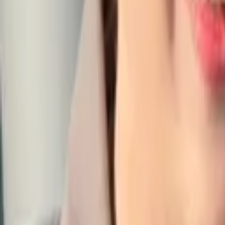
自然体が1番