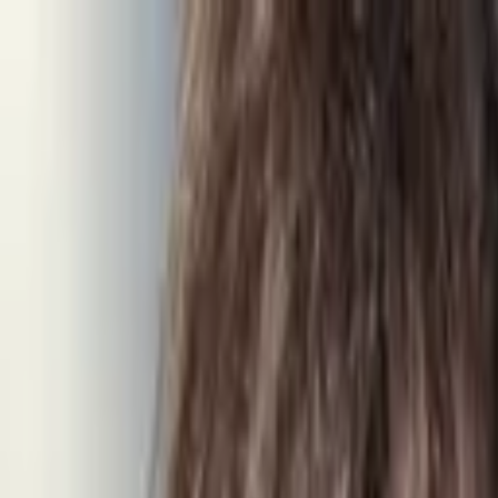
コンテンツにスキップする
ホーム
幸せレポート
料金
ニュース
コラム
イベント開催中
新規登録
ログイン