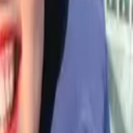
そうです。
るでしょう
ると良いでしょう。