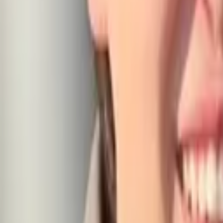
●
カップル
2015.07.25
公開
彼女が彼氏を「可愛い」と感じる4つの瞬間
目次
彼女が彼氏を「可愛い」と感じる瞬間① 寝ているとき
彼女が彼氏を「可愛い」と感じる瞬間② 趣味に没頭して
彼女が彼氏を「可愛い」と感じる瞬間③ すねているとき
彼女が彼氏を「可愛い」と感じる瞬間④ 甘えてくるとき