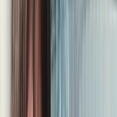
彼女に甘えられてグッとこないはずありません。
「ねえねえ」と可愛く甘えることがコツ！
いつでも彼は大歓迎。
外ではサバサバ系なのに、2人になると甘える……なんてギ
ャップを見せたらイチコロかも？
2
少しドジっ子