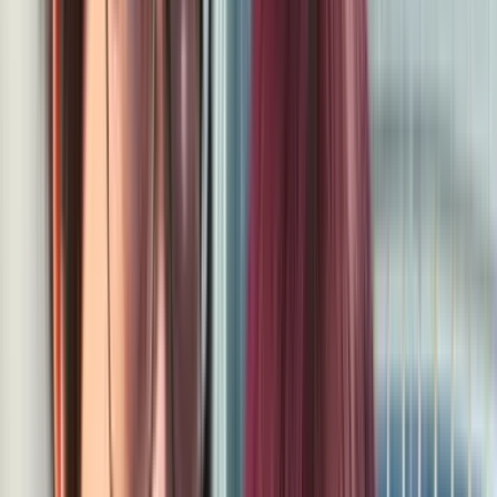
著作者:PHOMONA
「嫉妬する女性はめんどくさい」と思われそう……。
実は男性は嫉妬されると嬉しい人も多いのです。
彼女に嫉妬させようと、わざと違う女性の話を持ち出す男性
も！
「私とその子、どっちが好きなの？」なんて漫画みたいなセ
リフを言って彼を喜ばせてみるのもいいかも？
5
毒舌