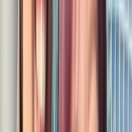
彼女の会話の中に出てくる男性に嫉妬したり、自分と会えな
い時間を楽しむ彼女に嫉妬したり。
女性が嫉妬心を覚えるように、彼らも嫉妬をするのです。
モヤモヤした行き場のない思いを抱えて彼女と接する自分に