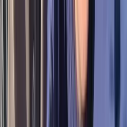
服や香りの好みが一緒で、会話もしっくりきて。自分
とは縁がないだろうと思っていたタイプと付き合えま
した
30代男性・20代女性 石川県