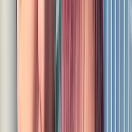
彼女のことを可愛いと思うからこそ、心配事が尽きないみた
い。いったい彼らが抱えている悩みって？
1
メールの返信が来ないと不安！
そう不安になる必要はないはずなのに、メールの返信が来な
いと不安になってしまう。
仕事が終わったはずなのにメールの返信が返ってこないと、
「誰かと一緒にいるんじゃないか」、「嫌われてしまったの
ではないか」と思ってしまうよう。
2
浮気されてない？