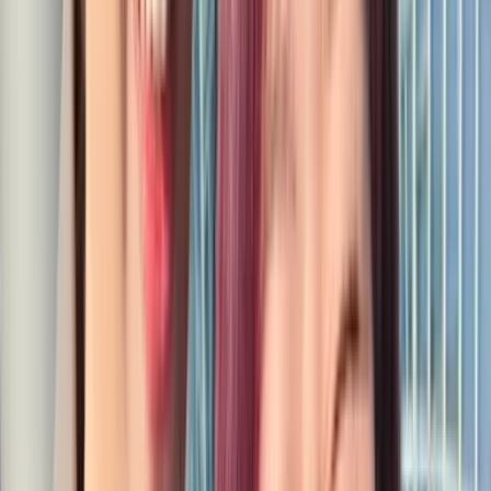
関連記事
初恋の人に再会したい！ 忘れられないあの人に会いた
くなる瞬間
失恋
元カノと復縁したい！ 復縁できるコツや行動とは？
失恋