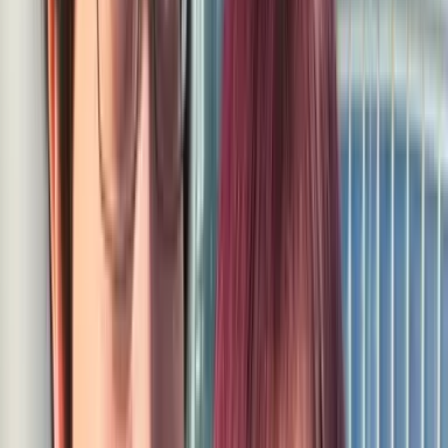
えてしまうこともしばしば。特に「私が何とかしてあげなき
ゃ」と思ってしまう母性が強い女性は、注意が必要かも。
全てをさらけ出しすぎた！
「一緒にいるのが長くなり、恥じらいがなくなっ
てしまったこと。全てをさらけ出さず、適度な距
離を保てば上手くいったかもしれません」（28歳
／女性）
「馴れ合いすぎて、彼に会うためにおしゃれをす
ることすら面倒に…。彼にとっての自慢の彼女で
いる努力を怠ってはいけないと学びました」（23
歳／女性）
「全てを見せすぎてしまった（笑）結果、ドキド
キすることもなくなってしまい。お互いに“見せ
ない部分”もつくって、新鮮味を保つことって大
切ですね」（24歳／女性）
付き合いが長くなるほど緊張感がほぐれ、うっかりありのま
ますぎる自分が出てしまったケースも。リラックスできる関