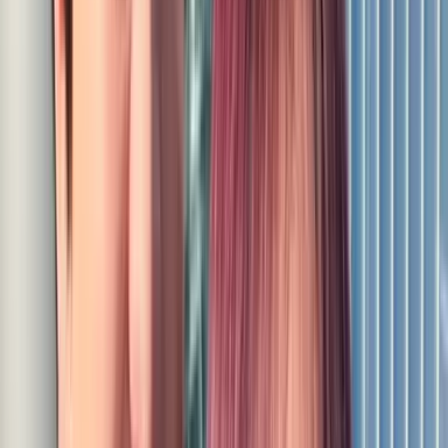
係の中にも、適度な恥じらいを持つことは大切なようです。
もっと素直になれていたら…
「私が不安になりすぎて、でも不安になっている
ことを知られたくなくて強がってしまって…。も
っと、素直になって、甘えられたらよかったのか
なと思います」（22歳／女性）
「つい意地を張ったり、プライドがあったりして
ホンネで話す機会が少なかった。もっと腹を割っ
て話したり、ケンカの後は素直に謝ればよかっ
た」（29歳／女性）
「お互い忙しくてすれ違ってしまった彼。今とな
っては、『会いたい』、『好き』と、素直に言葉
に出して伝えていれば…と後悔しています」（23
歳／女性）
お相手を想うあまり遠慮してしまったり、逆に強がってしま
ったり…。そんな経験が多くの女性にあるようで、もっと素
直にぶつかったり、甘えたりすればよかったとの切ない声も