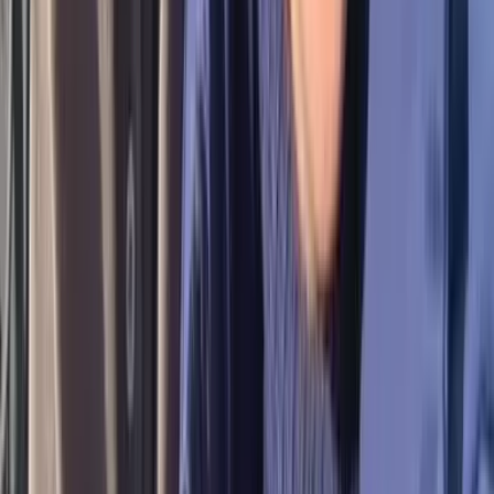
クッキーポリシー
クッキー設定
特定商取引法に基づく表示
資金決済法に基づく表示
ヘルプ
法人･自治体向けサービス
採用サイト
記事提供元一覧
インターネット異性紹介事業届け出済み
登録番号：
読み込み中