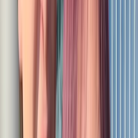
沢山寄せられました。
過去の恋愛を教訓に、次の恋愛に活か
して！
今回のアンケートでは、「もっと甘えることができていれ
ば」、「素直になっていれば…」とのコメントが目立ちまし
た。
好きなお相手だからこそ、かえって素直になれない女性は案
外多いのかもしれません。
一般的に男性は、遠まわしな感情表現を察するのが苦手だと
言われています。気持ちを抑えずストレートに甘えたり、時
にはワガママやホンネをぶつけることも必要なのかもしれま
せんね。
恋愛は山あり谷あり。「あの時こうしていれば…」と思うこ
とは誰にでもあるものです。
けれど、後悔＝恋愛の教訓を得たと言い換えることもできま