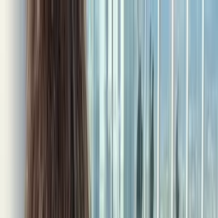
コンテンツにスキップする
ホーム
幸せレポート
料金
ニュース
コラム
イベント開催中
新規登録
ログイン