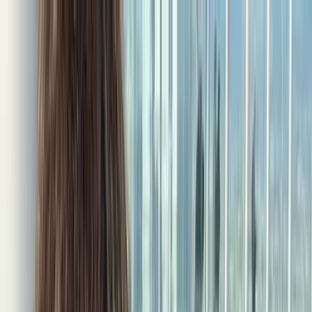
コンテンツにスキップする
ホーム
幸せレポート
料金
ニュース
コラム
イベント開催中
新規登録
ログイン