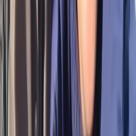
会社概要
利用規約
安心・安全のガイドライン
コミュニティガイドライン
プライバシーポリシー
クッキーポリシー
クッキー設定
特定商取引法に基づく表示
資金決済法に基づく表示
ヘルプ
法人･自治体向けサービス
採用サイト
記事提供元一覧