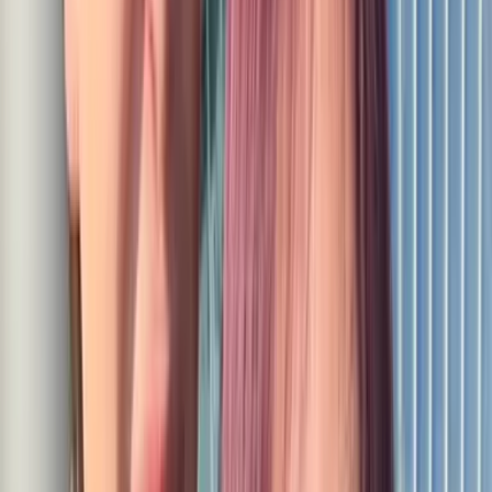
※2023年11月より「コミュニティ」は「マイタグ」に名称を
変更しました。
関連記事
関連記事
「別れなければ良かった」男性が別れた彼女を思い出
す瞬間8つ
失恋