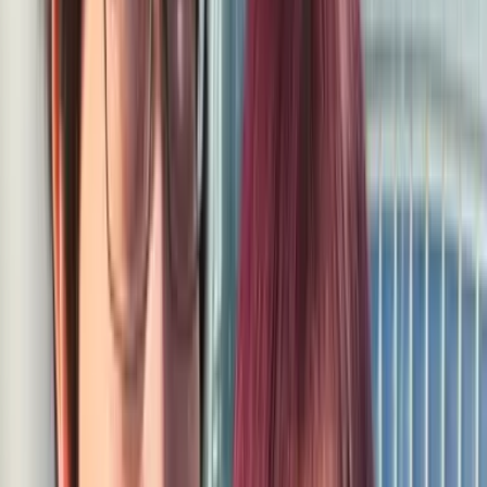
メイクも派手ではなく、自然と透明感のある肌に男性は惹か
れるようです。
眉が細すぎたり、薄すぎたりしない事もポイントになりま
す。やりすぎないように女性は注意をしましょう。
男性ウケする清楚な女性の特徴
③ 姿
勢が正しい
猫背の女性よりも、姿勢が正しく、ピンと背中が伸びている
と男性は好感を持ちます。
スタイルも良くみえますし、男性の目には上品に映るので
す。
男性ウケする清楚な女性の特徴
④ 言
葉遣いが丁寧
荒っぽい言葉遣いは絶対にNG。丁寧な言葉で、人の悪口や
陰口は言わない事が大切です。