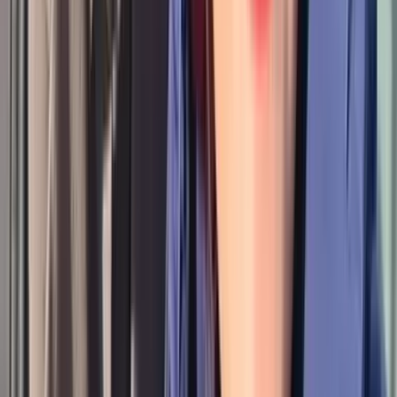
モテ
カップル
恋人
異性の心を理解する
脈あり
今すぐ無料ではじめる
アカウントをお持ちの方