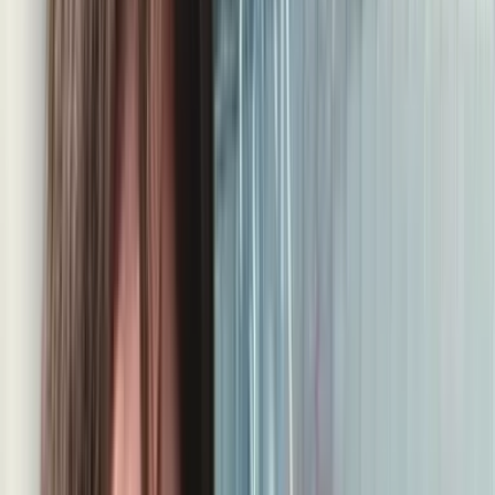
男らしさを感じる仕草にキュン