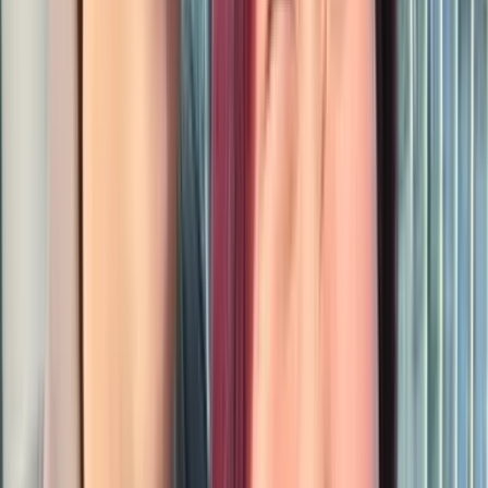
※2023年11月より「コミュニティ」は「マイタグ」に名称を
変更しました。
関連記事
関連記事