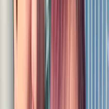
趣味の話、仕事の話、どんな話でも構いません。仮に女性が
その話題に関する知識をもっていなくても大丈夫です。
ただ、女性が嫌そうな表情をしているかどうかはしっかりと
見極めましょう。
意外な一面に胸キュン