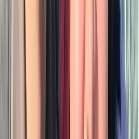
男性をどきっとさせる「モテるリップ」2つのポイント
恋活
男性人気が高い客室乗務員も?! 「身の回りの男性に
はすでにお相手がいる」と感じている職業（女性編）
恋活
人気記事ランキング
人気記事ランキング