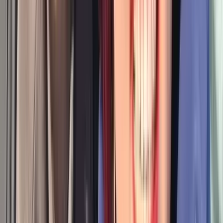
かった
30代女性・30代男性 神奈川県
気が合いすぎて、同じ日にもう一度会いました笑
20代男性・20代女性 東京都