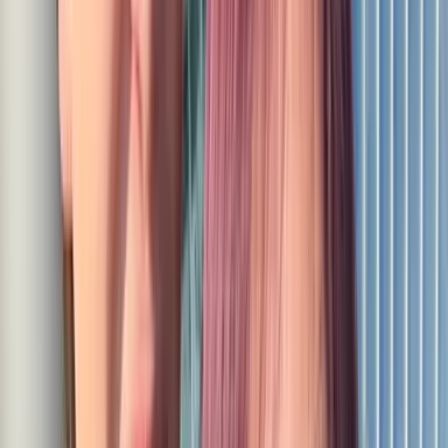
※2023年11月より「コミュニティ」は「マイタグ」に名称を
変更しました。
関連記事
関連記事