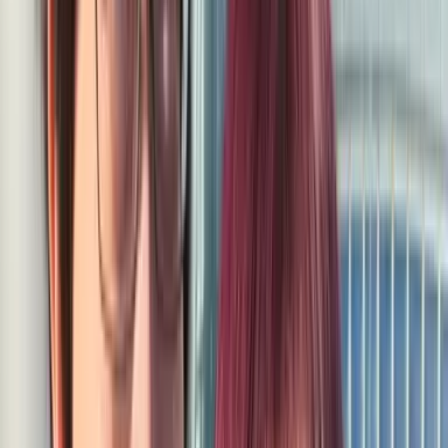
写真を送るということは、プライベートを知って欲しい気持
ちと、あなたを楽しませようとする気持ちの現れです。
「どこでとったの？」と、話題も広がりやすいですよね。
男性がメッセージアプリで送る脈あり
サイン③ 今日の出来事を報告
「今日は○○に行ったよ！」と報告をしてくる男性。
きっとあなたに自分のことをもっと知ってもらいたいのでし
ょう。
お互いのその日の活動を報告し合っているうちに、メッセー
ジのやりとりが習慣になるかも。少しずつ距離が縮まるでし
ょう。
男性がメッセージアプリで送る脈あり
サイン④ 途切れさせない