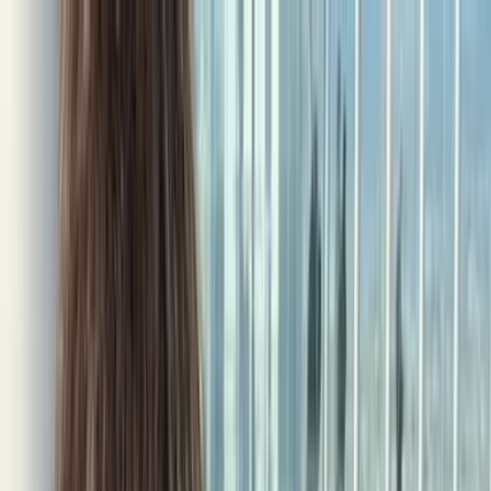
コンテンツにスキップする
ホーム
幸せレポート
料金
ニュース
コラム
イベント開催中
新規登録
ログイン