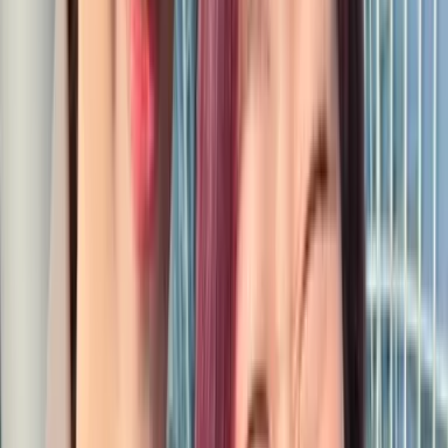
気になる人との電話で、好印象を与える3つのコツ
片思い
片思いに効く、恋愛メールテクニック3つ
片思い
人気記事ランキング
人気記事ランキング