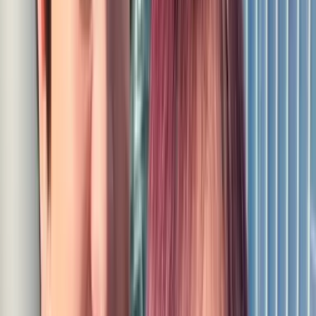
「おやすみ」と切ったはずなのに、次の日の朝に「おはよ
う」と送られてくるメッセージ。
途切れさせたくないという思いが強いのでしょう。
メッセージのやり取りを面倒だと思う男性が多い中、あなた
とのやりとりを途切れさせずに続ける男性は密かに脈ありサ
インを送っているはずです。
サインに気づいたらチャンス
脈ありサインに気づいたら、恋のチャンス。あなたも気にな
っているお相手ならば、遠慮せず積極的にアタックしましょ
う。
小さなサインを見逃さず、素敵な恋愛をしてくださいね！
幸せな恋がしたいならこちらから