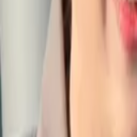
どんな些細なことも愛を再確認する瞬間
大好きになれる人を見つける
彼女への愛を再確認して、思わずニヤけてしまう男性たち。
そんなに愛されるなんて、羨ましいですよね。
どんな瞬間に彼女を「好きすぎる！ 」と実感するのでしょう
「好きすぎる！ 」と実感する瞬間① 