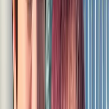
サプライズプロポーズ③ 周囲を巻き込んで！み
んなで祝福系
「プロポーズする場所にお互いの友人を潜ませ、成功したら
みんなが駆け寄ってきて大騒ぎ！」（26歳／男性）
「空港のロビーで、突然周囲のお客さんに囲まれて、その中
でプロポーズ」（30歳／男性）
サプライズプロポーズ④ 突然…不意打ち系
「それまでプロポーズをする素振りは一切見せず、特別でも
何でもない日にいきなり」（31歳／男性）
「ちょっとしたケンカのあと、不意を付いてプロポーズ」
（35歳／男性）
「旅行から帰ったときに、『お土産』と称してプロポーズし
たい」（28歳／男性）