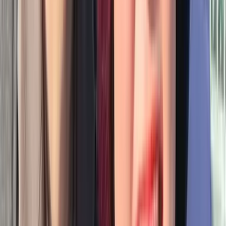
釣り好きで意気投合！ 共通の趣味で知り合えるのが良
かった
30代女性・30代男性 神奈川県