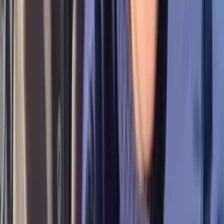
会社概要
利用規約
安心・安全のガイドライン
コミュニティガイドライン
プライバシーポリシー
クッキーポリシー
クッキー設定
特定商取引法に基づく表示
資金決済法に基づく表示
ヘルプ
法人･自治体向けサービス
採用サイト
記事提供元一覧