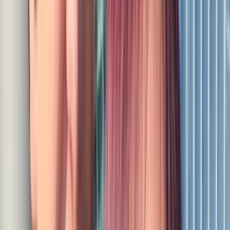
サプライズプロポーズ⑤ まさか、こんなとき
に？個性派系
「音楽フェスの最中、踊る人々にもみくちゃにされながらい
きなりプロポーズしたい！」（25歳／男性）
「ジェットコースターに乗って絶叫している間に、指輪をつ
けてあげたい（笑）」（23歳／男性）
「ジムで重いベンチプレスに10回挑戦。最後の1回を持ち上
げるときに『結婚してくれー』と言いたい」（38歳／男性）
「彼女といるときに警官に呼び止められ、持ち物検査をされ
る。怪しい箱を見つけた警官に『何だこれは？』と問いただ
され、『実は指輪で…』みたいな感じでプロポーズするとか
（笑）」（27歳／男性）
こんなプロポーズに憧れるなら…