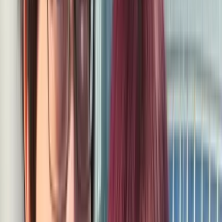
「高級レストランでのディナーの最後に、デザートと一緒に
指輪を出してもらう。驚く彼女の前にひざまずいて『結婚し
てください』と言いたい」（31歳／男性）
「夜の観覧車にふたりで乗り、一番高い位置にきた瞬間に、
指輪を渡す」（25歳／男性）
サプライズプロポーズ② 徹底的に仕込む！大掛
かり演出系
「花火大会で、花火を文字の形に並べてもらい、順番に見て
いくとプロポーズの言葉になるよう演出！」（33歳／男性）
「レストランで、お客さんの中にエキストラを忍ばせて、い
きなりミュージカル風にプロポーズ」（21歳／男性）
「スタジアムでスポーツ観戦後、突然パブリックビューイン
グに彼女と僕が映り、大観衆の前で公開プロポーズ！」（19
歳／男性）
「自作ゲームの中で。普通のゲームだけど、エンディングが
プロポーズになっている」（34歳／男性）