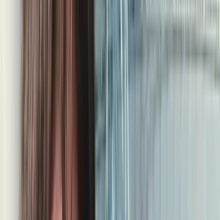
▼女性編はこちら
8割の女性が期待する！“サプライズプロポーズのシチュエー
ション”5選
独身男性のアイデア炸裂！“サプライズ
プロポーズ大作戦”