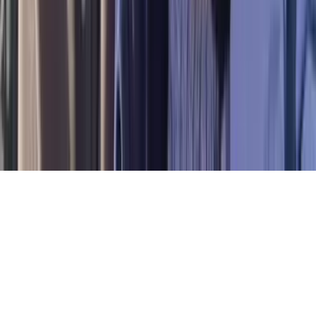
インターネット異性紹介事業届け出済み
登録番号：
読み込み中
©︎eureka, Inc. All rights reserved.