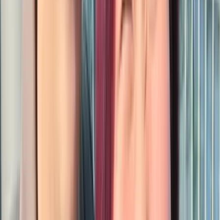
可愛いケーキに胸キュン！結婚式・誕生日に欠かせな
いケーキデザイン集
結婚
結婚を意識したら◯◯すべき！結婚前にカップルがす
べきこと5つ
結婚
本当に結婚したくないと考えている女性の本音・10選
結婚