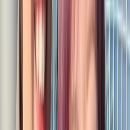
大勢を巻き込んでのスケールの大きいプロポーズや、王道の
ひざまずいてプロポーズなどなど、若干キザ（？）な演出に
憧れている男性が意外と多かったのが印象的です。
女性は、思いがけないサプライズに期待が膨らんじゃいます
ね！
[PR]彼氏いそうなのに〜！と言われ続けて、早3年…
幸せな結婚がここからはじまる！