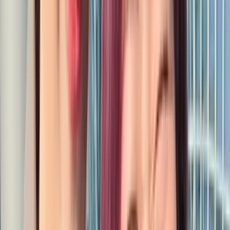
※2023年11月より「コミュニティ」は「マイタグ」に名称を
変更しました。
関連記事
関連記事
三重県桑名市 x ペアーズ連携協定週間開催！
ニュース