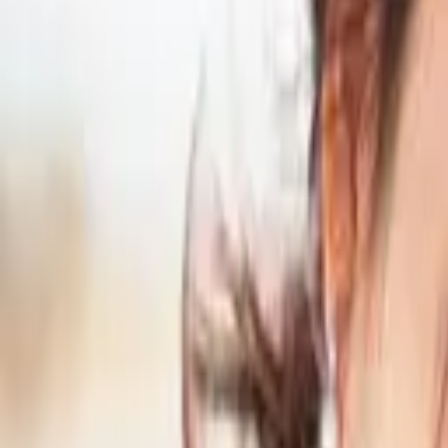
彼に「絶対に離したくない！」と思われる女性になるに
カップル