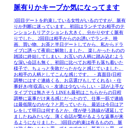
脈有りかキープか気になってます
3回目デートを約束している女性がいるのですが、脈有
りか判断に迷っています。 初回はランチでお相手のテ
ンションもリアクションも大きく、分かりやすく脈有
りでした。 2回目は相手からのお誘いでランチ、映
画、買い物、お茶と半日デートしてから、私からドラ
イブに誘って夜前に解散しました。 楽しかったものの
雑談に終始してしまい、お互いの人柄に踏み込むよう
な深い会話も無く、初回に比べてお相手も落ち着いた
様子で、ちょっと失敗だったかなと感じていました。
お相手の人柄としてこんな感じです。 ・真面目(日程
調整にはすぐ連絡くる、お店選びもしてくれる) ・仕
事好き(年収高い) ・友達は少ないらしい ・話が上手な
タイプでは無さそう LINEも最初はこちらからの日程
調整に返事だけ来る感じだったので、仕事一筋で連絡
は最低限なのかな？と思っていたら、最近は今日はア
レをして明日は何するとか、僕が使う路線が遅延して
ましたねみたいな、薄く会話が繋がるような返事が来
るようになりました。 3回目の約束は有るものの、脈