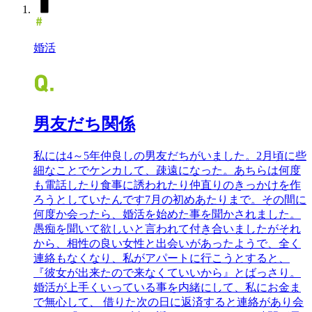
婚活
男友だち関係
私には4～5年仲良しの男友だちがいました。2月頃に些
細なことでケンカして、疎遠になった。あちらは何度
も電話したり食事に誘われたり仲直りのきっかけを作
ろうとしていたんです7月の初めあたりまで。その間に
何度か会ったら、婚活を始めた事を聞かされました。
愚痴を聞いて欲しいと言われて付き合いましたがそれ
から、相性の良い女性と出会いがあったようで、全く
連絡もなくなり、私がアパートに行こうとすると、
『彼女が出来たので来なくていいから』とばっさり。
婚活が上手くいっている事を内緒にして、私にお金ま
で無心して、 借りた次の日に返済すると連絡があり会