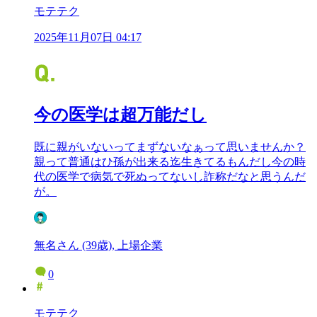
モテテク
2025年11月07日 04:17
今の医学は超万能だし
既に親がいないってまずないなぁって思いませんか？
親って普通はひ孫が出来る迄生きてるもんだし今の時
代の医学で病気で死ぬってないし詐称だなと思うんだ
が。
無名さん (39歳), 上場企業
0
モテテク