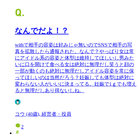
なんでだよ！？
withで相手の容姿は好みじゃ無いのでSNSで相手の写
真を拡散したら通報された。なんで？やっぱり女は常
にアイドル系の容姿と体型は維持してほしいし男みた
いに口を開けて食べる女は絶対に無理だし笑うと顔の
一部が動くのも絶対に無理だしアイドル容姿を常に保
ってほしいのは当然だろう？妊娠しても体型は絶対に
変わらない人がいいに決まってる。妊娠で1ｇでも増え
ると無理だしあり得ないしね。
コウ (40歳), 経営者・役員
2