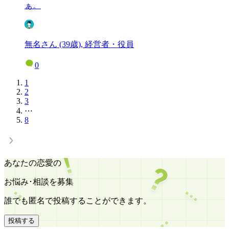
ぁ。
無名さん (39歳), 経営者・役員
0
1
2
3
⋯
8
あなたの恋愛の
お悩み･相談を募集
誰でも匿名で投稿することができます。
投稿する