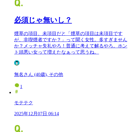
必須じゃ無いし？
煙草の項目、未項目だと「煙草の項目は未項目です
が、非喫煙者ですか？」って聞く女性。多すぎません
か？メッチャ失礼やろ！普通に考えて解るやろ。ホン
ト頭悪い女って増えたなぁって思うね。
無名さん (40歳), その他
1
モテテク
2025年12月07日 06:14