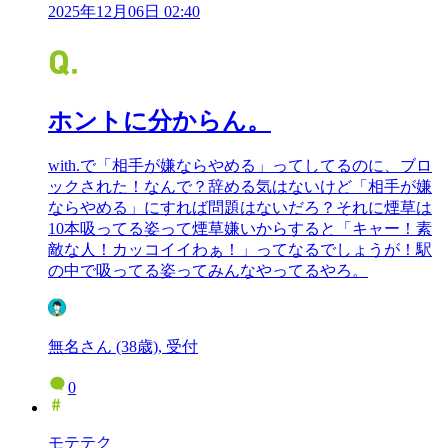
2025年12月06日 02:40
ホントに分からん。
with.で「相手が嫌ならやめる」ってしてるのに、ブロ
ックされた！なんで？辞める気はないけど「相手が嫌
ならやめる」にすれば問題はないだろ？それに煙草は
10本吸ってる姿って煙草嫌いからすると「キャー！素
敵な人！カッコイイわぁ！」ってなるでしょうが！駅
の中で吸ってる姿ってみんなやってるやろ。
無名さん (38歳), 受付
0
モテテク