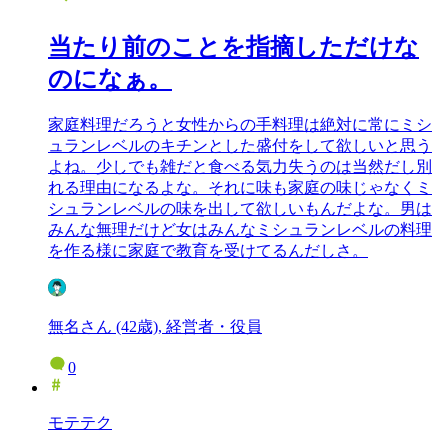
当たり前のことを指摘しただけな
のになぁ。
家庭料理だろうと女性からの手料理は絶対に常にミシ
ュランレベルのキチンとした盛付をして欲しいと思う
よね。少しでも雑だと食べる気力失うのは当然だし別
れる理由になるよな。それに味も家庭の味じゃなくミ
シュランレベルの味を出して欲しいもんだよな。男は
みんな無理だけど女はみんなミシュランレベルの料理
を作る様に家庭で教育を受けてるんだしさ。
無名さん (42歳), 経営者・役員
0
モテテク