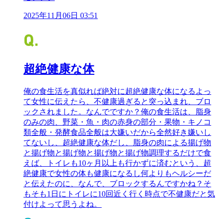
2025年11月06日 03:51
超絶健康な体
俺の食生活を真似れば絶対に超絶健康な体になるよっ
て女性に伝えたら、不健康過ぎると突っ込まれ、ブロ
ックされました。なんでですか？俺の食生活は、脂身
のみの肉、野菜・魚・肉の赤身の部分・果物・キノコ
類全般・発酵食品全般は大嫌いだから全然好き嫌いし
てないし、超絶健康な体だし、脂身の肉による揚げ物
と揚げ物と揚げ物と揚げ物と揚げ物調理するだけで食
えば、トイレも10ヶ月以上も行かずに済むという、超
絶健康で女性の体も健康になるし何よりもヘルシーだ
と伝えたのに、なんで、ブロックするんですかね？そ
もそも1日にトイレに10回近く行く時点で不健康だと気
付けよって思うよね。