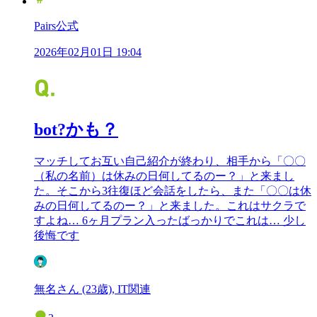
Pairs公式
2026年02月01日 19:04
bot?かも？
マッチしてお互い自己紹介が終わり、相手から「〇〇
（私の名前）は休みの日何してるのー？」と来まし
た。そこから3往復ほど会話をしたら、また「〇〇は休
みの日何してるのー？」と来ました。これはサクラで
すよね… 6ヶ月プラン入ったばっかりでこれは… 少し
後悔です
無名さん (23歳), IT関連