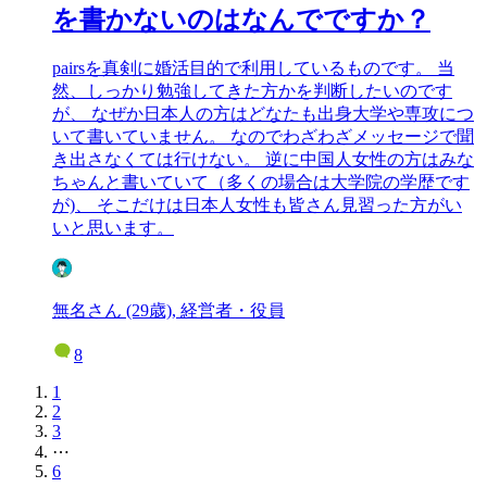
を書かないのはなんでですか？
pairsを真剣に婚活目的で利用しているものです。 当
然、しっかり勉強してきた方かを判断したいのです
が、 なぜか日本人の方はどなたも出身大学や専攻につ
いて書いていません。 なのでわざわざメッセージで聞
き出さなくては行けない。 逆に中国人女性の方はみな
ちゃんと書いていて（多くの場合は大学院の学歴です
が)、 そこだけは日本人女性も皆さん見習った方がい
いと思います。
無名さん (29歳), 経営者・役員
8
1
2
3
⋯
6