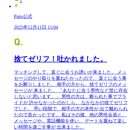
2
Pairs公式
2025年12月11日 11:04
捨てゼリフ！吐かれました。
マッチングして、直ぐに会うお誘いが来ました。 メッ
セージのやり取りを重ねたかったので、 直ぐに会う事
をお断りしました。 相手の方から、捨てゼリフのメッ
セージが 来ました。 「あなたに合う男性など世に存在
しないと思います。」 男性の方は、断られた事でプラ
イドが 許せなかったのかしら。 なかなかの捨てゼリフ
でした。 早い段階で、相手の方の本性が 出て離れられ
たので良かったです。 私はその後、他の男性会員と、
メッセージや、電話機能を使い、 デートを重ねて楽し
い時間を過ごす事が 出来ました。