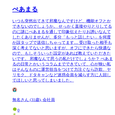
ぺあまる
いつも突然出てきて邪魔なんですけど、機能オフとか
できないのでしょうか。 せっかく直接やりとりしてる
のに謎にぺあまるを通して印象伝えたりお誘いなんて
したくありませんが、多分「もっと話したい」を何度
か誤タップで送信しちゃってます… 受け取った相手も
深く考えてないと思いますが、オフにできたら快適な
ので、もしそういった設定があれば教えていただきた
いです。 邪魔なんて思うの私だけでしょうか？ ぺあま
るの日常とかいうコラムまでできていて、心が狭い私
はそんなものに運営担当をつけて力注ぐなら詐欺、ヤ
リモク、ドタキャンなど迷惑会員を減らす方に人回し
てほしいと思ってしまいました。
無名さん (31歳), 会社員
0