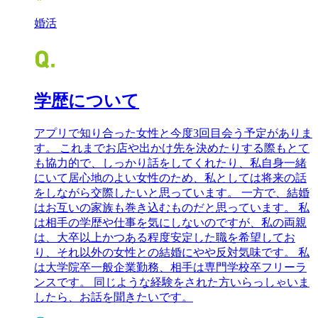
婚活
学歴について
アプリで知り合った女性と今度3回目会う予定がありま
す。 これまでお店や出かけ先を決めたりする際もとて
も協力的で、しっかり話をしてくれたり、私自身一緒
にいて居心地のよい女性のため、私としては将来の話
をしながら交際したいと思っています。 一方で、結婚
はお互いの家族も巻き込むものだと思っています。 私
は相手の学歴や仕事を気にしないのですが、私の両親
は、大卒以上かつある程度安定した職を希望してお
り、それ以外の女性との結婚にやや反対気味です。 私
は大学院卒一般企業勤務、相手は専門学校卒フリーラ
ンスです。 同じような経験をされた方いらっしゃいま
したら、お話を聞きたいです。