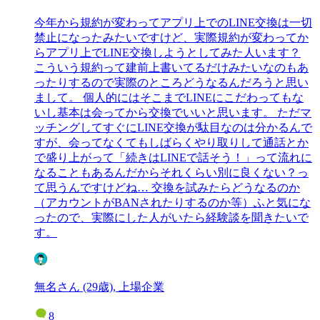
今年から規約が変わってアプリ上でのLINE交換は一切
禁止になったみたいですけど、実際規約が変わってか
らアプリ上でLINE交換しようとしてみた人います？
こういう規約って建前上書いてるだけみたいなのもあ
ったりするので実際のところどうなるんだろうと思い
まして。 個人的にはそこまでLINEにこだわってもな
いし基本は会ってから交換でいいと思います。 ただマ
ッチングしてすぐにLINE交換が駄目なのは分かるんで
すが、会ってなくてもしばらくやり取りして通話とか
で盛り上がって「続きはLINEで話そう！」って流れに
なることもあるんだからそれくらい別に良くない？っ
て思うんですけどね… 交換を試みたらどうなるのか
（アカウントがBANされたりするのか等）ふと気にな
ったので、実際にした人がいたら経験談を聞きたいで
す。
無名さん (29歳), 上場企業
8