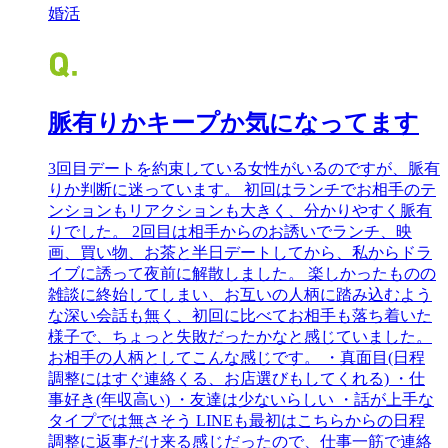
婚活
脈有りかキープか気になってます
3回目デートを約束している女性がいるのですが、脈有
りか判断に迷っています。 初回はランチでお相手のテ
ンションもリアクションも大きく、分かりやすく脈有
りでした。 2回目は相手からのお誘いでランチ、映
画、買い物、お茶と半日デートしてから、私からドラ
イブに誘って夜前に解散しました。 楽しかったものの
雑談に終始してしまい、お互いの人柄に踏み込むよう
な深い会話も無く、初回に比べてお相手も落ち着いた
様子で、ちょっと失敗だったかなと感じていました。
お相手の人柄としてこんな感じです。 ・真面目(日程
調整にはすぐ連絡くる、お店選びもしてくれる) ・仕
事好き(年収高い) ・友達は少ないらしい ・話が上手な
タイプでは無さそう LINEも最初はこちらからの日程
調整に返事だけ来る感じだったので、仕事一筋で連絡