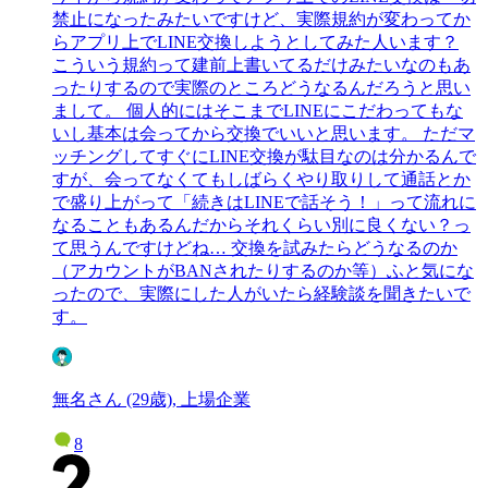
禁止になったみたいですけど、実際規約が変わってか
らアプリ上でLINE交換しようとしてみた人います？
こういう規約って建前上書いてるだけみたいなのもあ
ったりするので実際のところどうなるんだろうと思い
まして。 個人的にはそこまでLINEにこだわってもな
いし基本は会ってから交換でいいと思います。 ただマ
ッチングしてすぐにLINE交換が駄目なのは分かるんで
すが、会ってなくてもしばらくやり取りして通話とか
で盛り上がって「続きはLINEで話そう！」って流れに
なることもあるんだからそれくらい別に良くない？っ
て思うんですけどね… 交換を試みたらどうなるのか
（アカウントがBANされたりするのか等）ふと気にな
ったので、実際にした人がいたら経験談を聞きたいで
す。
無名さん (29歳), 上場企業
8