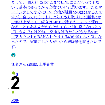
まして。 個人的にはそこまでLINEにこだわってもな
いし基本は会ってから交換でいいと思います。 ただマ
ッチングしてすぐにLINE交換が駄目なのは分かるんで
すが、会ってなくてもしばらくやり取りして通話とか
で盛り上がって「続きはLINEで話そう！」って流れに
なることもあるんだからそれくらい別に良くない？っ
て思うんですけどね… 交換を試みたらどうなるのか
（アカウントがBANされたりするのか等）ふと気にな
ったので、実際にした人がいたら経験談を聞きたいで
す。
無名さん (29歳), 上場企業
8
婚活