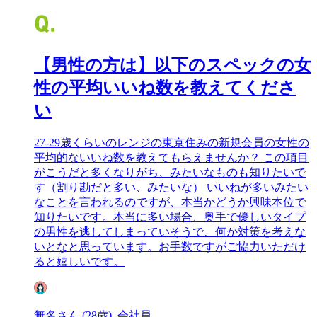
【男性の方は】以下のスペックの女
性の平均いいね数を教えてくださ
い
27-29歳くらいのレンジの東京住みの新規会員の女性の
平均的ないいね数を教えてもらえませんか？ この項目
がこうだと多くなりがち、みたいなものも知りたいで
す（割り勘だと多い、みたいな） いいねが多いみたい
なことを言われるのですが、本当かどうか興味本位で
知りたいです。本当に多い場合、奥手で優しいタイプ
の男性を逃してしまっていそうで、何か対策を考えな
いとなと思っています。お手数ですがご協力いただけ
ると嬉しいです。
無名さん (28歳), 会社員