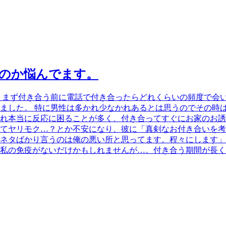
のか悩んでます。
 まず付き合う前に電話で付き合ったらどれくらいの頻度で会い
ました。 特に男性は多かれ少なかれあるとは思うのでその時
れ本当に反応に困ることが多く、付き合ってすぐにお家のお誘
てヤリモク…？とか不安になり、彼に「真剣なお付き合いを考
ネタばかり言うのは俺の悪い所と思ってます。程々にします」
私の免疫がないだけかもしれませんが…。付き合う期間が長く