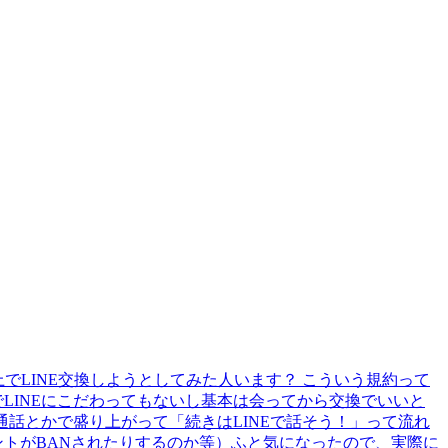
でLINE交換しようとしてみた人います？ こういう規約って
LINEにこだわってもないし基本は会ってから交換でいいと
通話とかで盛り上がって「続きはLINEで話そう！」って流れ
トがBANされたりするのか等）ふと気になったので、実際に