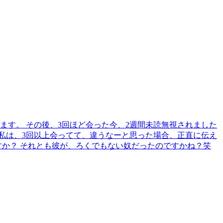
す。 その後、3回ほど会った今、2週間未読無視されました
 私は、3回以上会ってて、違うなーと思った場合、正直に伝え
か？ それとも彼が、ろくでもない奴だったのですかね？笑