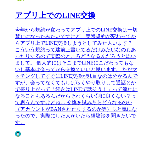
アプリ上でのLINE交換
今年から規約が変わってアプリ上でのLINE交換は一切
禁止になったみたいですけど、実際規約が変わってか
らアプリ上でLINE交換しようとしてみた人います？
こういう規約って建前上書いてるだけみたいなのもあ
ったりするので実際のところどうなるんだろうと思い
まして。 個人的にはそこまでLINEにこだわってもな
いし基本は会ってから交換でいいと思います。 ただマ
ッチングしてすぐにLINE交換が駄目なのは分かるんで
すが、会ってなくてもしばらくやり取りして通話とか
で盛り上がって「続きはLINEで話そう！」って流れに
なることもあるんだからそれくらい別に良くない？っ
て思うんですけどね… 交換を試みたらどうなるのか
（アカウントがBANされたりするのか等）ふと気にな
ったので、実際にした人がいたら経験談を聞きたいで
す。