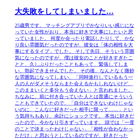
大失敗をしてしまいました…
25歳男です。 マッチングアプリでかなりいい感じにな
っていた女性がおり、本当に好きで大事にしたいと思
っていました。 何度か会ったり電話したりして、かな
り良い雰囲気だったのですが、彼女は「体の相性を大
事にするタイプ」でした。 そして先日、そういう雰囲
気になったのですが、僕は彼女のことが好きすぎたこ
とと、久しぶりだったこともあって、緊張してしま
い、勃起できませんでした。 その後、なんとなく微妙
な雰囲気になってしまい、「同時進行しているもう一
人の人がダメそうならまた会えるかもしれないけど、
このままいくと多分もう会えない」と言われました。
ちなみに、前に付き合っていた人とは普通にそういう
こともできていたので、「自分はできないわけじゃな
いのに、こんなに好きだった相手に限って……」とい
う気持ちもあり、余計にショックです。 本当に好きだ
ったので、今かなり引きずっています。 頭では「一度
のことで決まったわけじゃない」「相性が合わなかっ
ただけ」と思おうとしているのですが、好きだった