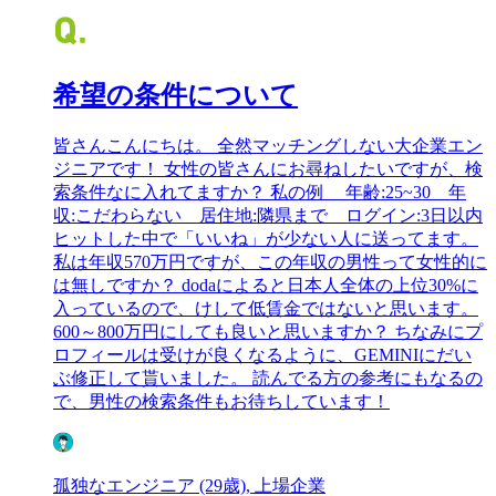
希望の条件について
皆さんこんにちは。 全然マッチングしない大企業エン
ジニアです！ 女性の皆さんにお尋ねしたいですが、検
索条件なに入れてますか？ 私の例 年齢:25~30 年
収:こだわらない 居住地:隣県まで ログイン:3日以内
ヒットした中で「いいね」が少ない人に送ってます。
私は年収570万円ですが、この年収の男性って女性的に
は無しですか？ dodaによると日本人全体の上位30%に
入っているので、けして低賃金ではないと思います。
600～800万円にしても良いと思いますか？ ちなみにプ
ロフィールは受けが良くなるように、GEMINIにだい
ぶ修正して貰いました。 読んでる方の参考にもなるの
で、男性の検索条件もお待ちしています！
孤独なエンジニア (29歳), 上場企業