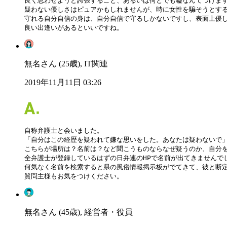
良く思わせようと誇張すること、あるいは何とでも嘘なんてつけます
疑わない優しさはピュアかもしれませんが、時に女性を騙そうとする
守れる自分自信の身は、自分自信で守るしかないですし、表面上優し
無名さん (25歳), IT関連
2019年11月11日 03:26
自称弁護士と会いました。

「自分はこの経歴を疑われて嫌な思いをした。あなたは疑わないで」
こちらが場所は？名前は？など聞こうものならなぜ疑うのか、自分を
全弁護士が登録しているはずの日弁連のHPで名前が出てきませんでし
何気なく名前を検索すると県の風俗情報掲示板がでてきて、彼と断定
質問主様もお気をつけください。
無名さん (45歳), 経営者・役員