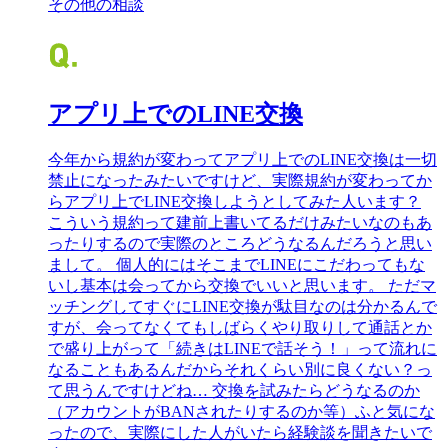
その他の相談
アプリ上でのLINE交換
今年から規約が変わってアプリ上でのLINE交換は一切
禁止になったみたいですけど、実際規約が変わってか
らアプリ上でLINE交換しようとしてみた人います？
こういう規約って建前上書いてるだけみたいなのもあ
ったりするので実際のところどうなるんだろうと思い
まして。 個人的にはそこまでLINEにこだわってもな
いし基本は会ってから交換でいいと思います。 ただマ
ッチングしてすぐにLINE交換が駄目なのは分かるんで
すが、会ってなくてもしばらくやり取りして通話とか
で盛り上がって「続きはLINEで話そう！」って流れに
なることもあるんだからそれくらい別に良くない？っ
て思うんですけどね… 交換を試みたらどうなるのか
（アカウントがBANされたりするのか等）ふと気にな
ったので、実際にした人がいたら経験談を聞きたいで