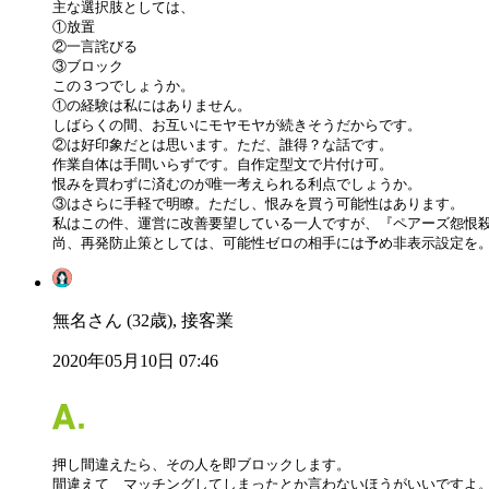
主な選択肢としては、

①放置

②一言詫びる

③ブロック

この３つでしょうか。

①の経験は私にはありません。

しばらくの間、お互いにモヤモヤが続きそうだからです。

②は好印象だとは思います。ただ、誰得？な話です。

作業自体は手間いらずです。自作定型文で片付け可。

恨みを買わずに済むのが唯一考えられる利点でしょうか。

③はさらに手軽で明瞭。ただし、恨みを買う可能性はあります。

私はこの件、運営に改善要望している一人ですが、『ペアーズ怨恨殺
尚、再発防止策としては、可能性ゼロの相手には予め非表示設定を
無名さん (32歳), 接客業
2020年05月10日 07:46
押し間違えたら、その人を即ブロックします。

間違えて　マッチングしてしまったとか言わないほうがいいですよ