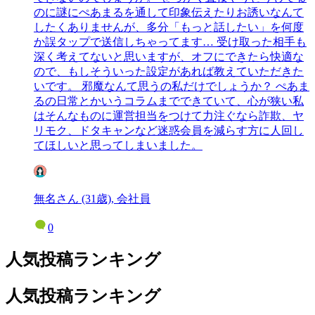
のに謎にぺあまるを通して印象伝えたりお誘いなんて
したくありませんが、多分「もっと話したい」を何度
か誤タップで送信しちゃってます… 受け取った相手も
深く考えてないと思いますが、オフにできたら快適な
ので、もしそういった設定があれば教えていただきた
いです。 邪魔なんて思うの私だけでしょうか？ ぺあま
るの日常とかいうコラムまでできていて、心が狭い私
はそんなものに運営担当をつけて力注ぐなら詐欺、ヤ
リモク、ドタキャンなど迷惑会員を減らす方に人回し
てほしいと思ってしまいました。
無名さん (31歳), 会社員
0
人気投稿ランキング
人気投稿ランキング