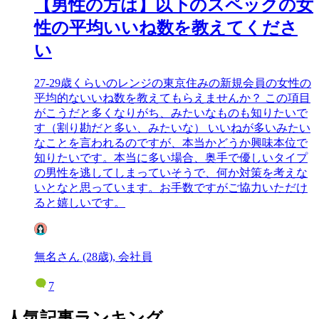
【男性の方は】以下のスペックの女
性の平均いいね数を教えてくださ
い
27-29歳くらいのレンジの東京住みの新規会員の女性の
平均的ないいね数を教えてもらえませんか？ この項目
がこうだと多くなりがち、みたいなものも知りたいで
す（割り勘だと多い、みたいな） いいねが多いみたい
なことを言われるのですが、本当かどうか興味本位で
知りたいです。本当に多い場合、奥手で優しいタイプ
の男性を逃してしまっていそうで、何か対策を考えな
いとなと思っています。お手数ですがご協力いただけ
ると嬉しいです。
無名さん (28歳), 会社員
7
人気記事ランキング