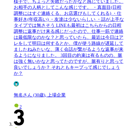
様子で、ちょっと失敗だったかなと感じていました。
お相手の人柄としてこんな感じです。 ・真面目(日程
調整にはすぐ連絡くる、お店選びもしてくれる) ・仕
事好き(年収高い) ・友達は少ないらしい ・話が上手な
タイプでは無さそう LINEも最初はこちらからの日程
調整に返事だけ来る感じだったので、仕事一筋で連絡
は最低限なのかな？と思っていたら、最近は今日はア
レをして明日は何するとか、僕が使う路線が遅延して
ましたねみたいな、薄く会話が繋がるような返事が来
るようになりました。 3回目の約束は有るものの、脈
は強く無いかなと思ってたのですが、脈有りと思って
良いでしょうか？ それともキープって感じでしょう
か？
無名さん (30歳), 上場企業
2