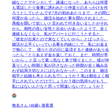
細なことでケンカして、疎遠になった。あちらは何度
も電話したり食事に誘われたり仲直りのきっかけを作
ろうとしていたんです7月の初めあたりまで。その間に
何度か会ったら、婚活を始めた事を聞かされました。
愚痴を聞いて欲しいと言われて付き合いましたがそれ
から、相性の良い女性と出会いがあったようで、全く
連絡もなくなり、私がアパートに行こうとすると、
『彼女が出来たので来なくていいから』とばっさり。
婚活が上手くいっている事を内緒にして、私にお金ま
で無心して、 借りた次の日に返済すると連絡があり会
ったら『とりあえず金を返しておく。まだ、時間が早
いから 』と言って素っ気なく車で帰りました。彼が仲
直りしたい時期と私が許さなかった時期が全く噛み合
わず結局大切な人にはなれなかった。このまま、婚活
相手と結婚も考えられるでしょうか？ 私は都合よく相
手にされていただけでしょうか？彼の気持ちがもう、
私にはないんだなと思って間違いないでしょうか？
無名さん (48歳), 接客業