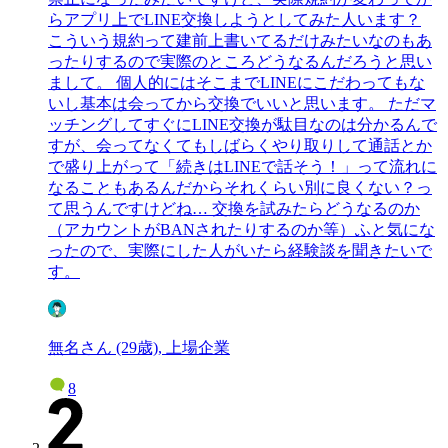
らアプリ上でLINE交換しようとしてみた人います？
こういう規約って建前上書いてるだけみたいなのもあ
ったりするので実際のところどうなるんだろうと思い
まして。 個人的にはそこまでLINEにこだわってもな
いし基本は会ってから交換でいいと思います。 ただマ
ッチングしてすぐにLINE交換が駄目なのは分かるんで
すが、会ってなくてもしばらくやり取りして通話とか
で盛り上がって「続きはLINEで話そう！」って流れに
なることもあるんだからそれくらい別に良くない？っ
て思うんですけどね… 交換を試みたらどうなるのか
（アカウントがBANされたりするのか等）ふと気にな
ったので、実際にした人がいたら経験談を聞きたいで
す。
無名さん (29歳), 上場企業
8