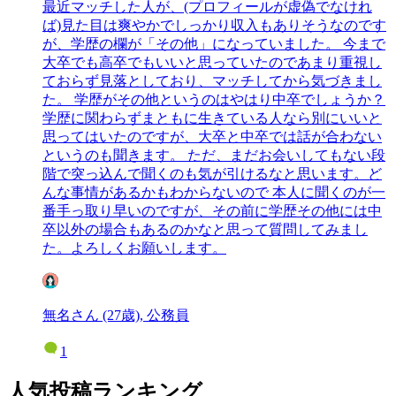
最近マッチした人が、(プロフィールが虚偽でなけれ
ば)見た目は爽やかでしっかり収入もありそうなのです
が、学歴の欄が「その他」になっていました。 今まで
大卒でも高卒でもいいと思っていたのであまり重視し
ておらず見落としており、マッチしてから気づきまし
た。 学歴がその他というのはやはり中卒でしょうか？
学歴に関わらずまともに生きている人なら別にいいと
思ってはいたのですが、大卒と中卒では話が合わない
というのも聞きます。 ただ、まだお会いしてもない段
階で突っ込んで聞くのも気が引けるなと思います。ど
んな事情があるかもわからないので 本人に聞くのが一
番手っ取り早いのですが、その前に学歴その他には中
卒以外の場合もあるのかなと思って質問してみまし
た。よろしくお願いします。
無名さん (27歳), 公務員
1
人気投稿ランキング