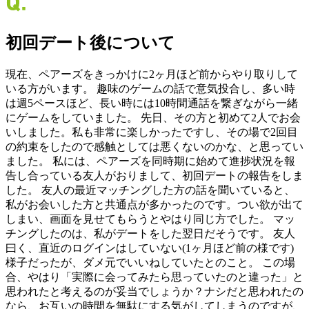
初回デート後について
現在、ペアーズをきっかけに2ヶ月ほど前からやり取りして
いる方がいます。 趣味のゲームの話で意気投合し、多い時
は週5ペースほど、長い時には10時間通話を繋ぎながら一緒
にゲームをしていました。 先日、その方と初めて2人でお会
いしました。私も非常に楽しかったですし、その場で2回目
の約束をしたので感触としては悪くないのかな、と思ってい
ました。 私には、ペアーズを同時期に始めて進捗状況を報
告し合っている友人がおりまして、初回デートの報告をしま
した。 友人の最近マッチングした方の話を聞いていると、
私がお会いした方と共通点が多かったのです。つい欲が出て
しまい、画面を見せてもらうとやはり同じ方でした。 マッ
チングしたのは、私がデートをした翌日だそうです。 友人
曰く、直近のログインはしていない(1ヶ月ほど前の様です)
様子だったが、ダメ元でいいねしていたとのこと。 この場
合、やはり「実際に会ってみたら思っていたのと違った」と
思われたと考えるのが妥当でしょうか？ナシだと思われたの
なら、お互いの時間を無駄にする気がしてしまうのですが、