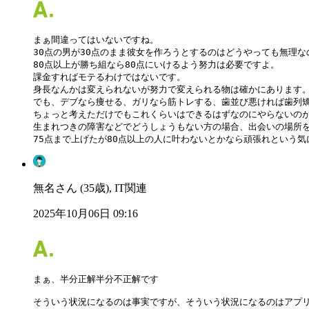
まぁ間違ってはいないですね。

30点の男が30点のまま彼女を作ろうとするのはどうやっても無理な
80点以上が勝ち組なら80点にいけるよう努力は必要ですよ。

課金すればモテるわけではないです。

身長なんかは変えられないが努力で変えられる物は確かにあります。
でも、デブなら痩せる、ガリなら筋トレする、歯並び悪ければ歯列矯
ちょっと考えただけでもこれくらいはできるはずなのにやらないのが3
生まれつきの障害などでどうしょうもない方の場合、出会いの場所を
75点まで上げたが80点以上の人に叶わないとかなら頑張れという
無名さん (35歳), IT関連
2025年10月06日 09:16
まぁ、半分正解半分不正解です

そういう状況になるのは事実ですが、そういう状況になるのはアプリ