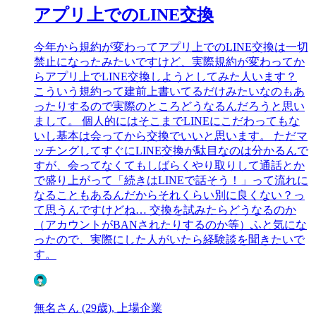
アプリ上でのLINE交換
今年から規約が変わってアプリ上でのLINE交換は一切
禁止になったみたいですけど、実際規約が変わってか
らアプリ上でLINE交換しようとしてみた人います？
こういう規約って建前上書いてるだけみたいなのもあ
ったりするので実際のところどうなるんだろうと思い
まして。 個人的にはそこまでLINEにこだわってもな
いし基本は会ってから交換でいいと思います。 ただマ
ッチングしてすぐにLINE交換が駄目なのは分かるんで
すが、会ってなくてもしばらくやり取りして通話とか
で盛り上がって「続きはLINEで話そう！」って流れに
なることもあるんだからそれくらい別に良くない？っ
て思うんですけどね… 交換を試みたらどうなるのか
（アカウントがBANされたりするのか等）ふと気にな
ったので、実際にした人がいたら経験談を聞きたいで
す。
無名さん (29歳), 上場企業