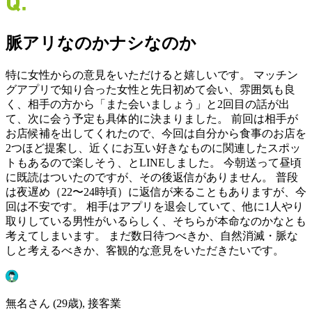
脈アリなのかナシなのか
特に女性からの意見をいただけると嬉しいです。 マッチン
グアプリで知り合った女性と先日初めて会い、雰囲気も良
く、相手の方から「また会いましょう」と2回目の話が出
て、次に会う予定も具体的に決まりました。 前回は相手が
お店候補を出してくれたので、今回は自分から食事のお店を
2つほど提案し、近くにお互い好きなものに関連したスポッ
トもあるので楽しそう、とLINEしました。 今朝送って昼頃
に既読はついたのですが、その後返信がありません。 普段
は夜遅め（22〜24時頃）に返信が来ることもありますが、今
回は不安です。 相手はアプリを退会していて、他に1人やり
取りしている男性がいるらしく、そちらが本命なのかなとも
考えてしまいます。 まだ数日待つべきか、自然消滅・脈な
しと考えるべきか、客観的な意見をいただきたいです。
無名さん (29歳), 接客業