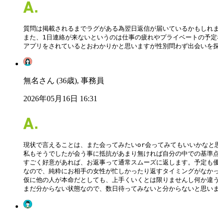
質問は掲載されるまでラグがある為翌日返信が届いているかもしれま
また、1日連絡が来ないというのは仕事の疲れやプライベートの予定
アプリをされているとおわかりかと思いますが性別問わず出会いを
無名さん (36歳), 事務員
2026年05月16日 16:31
現状で言えることは、また会ってみたいor会ってみてもいいかなと
私もそうでしたが会う事に抵抗があまり無ければ自分の中での基準点
すごく好意があれば、お返事って通常スムーズに返します。予定も優
なので、純粋にお相手の女性が忙しかったり返すタイミングがなかっ
仮に他の人が本命だとしても、上手くいくとは限りませんし何か違う
まだ分からない状態なので、数日待ってみないと分からないと思い