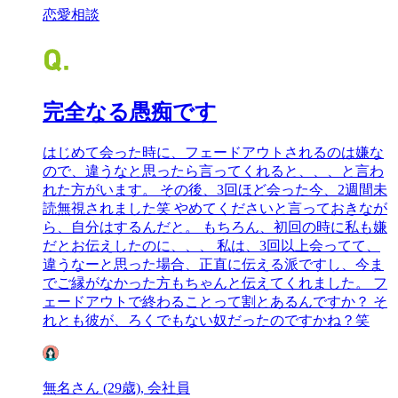
恋愛相談
完全なる愚痴です
はじめて会った時に、フェードアウトされるのは嫌な
ので、違うなと思ったら言ってくれると、、、と言わ
れた方がいます。 その後、3回ほど会った今、2週間未
読無視されました笑 やめてくださいと言っておきなが
ら、自分はするんだと。 もちろん、初回の時に私も嫌
だとお伝えしたのに、、、 私は、3回以上会ってて、
違うなーと思った場合、正直に伝える派ですし、今ま
でご縁がなかった方もちゃんと伝えてくれました。 フ
ェードアウトで終わることって割とあるんですか？ そ
れとも彼が、ろくでもない奴だったのですかね？笑
無名さん (29歳), 会社員