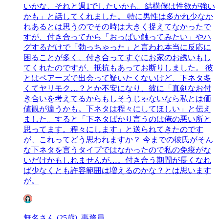
いかな、それと週1でしたいかも。結構僕は性欲が強い
かも」と話してくれました。 特に男性は多かれ少なか
れあるとは思うのでその時は大きく捉えてなかったで
すが、付き合ってから「おっぱい触ってみたい」やハ
グするだけで「勃っちゃった」と言われ本当に反応に
困ることが多く、付き合ってすぐにお家のお誘いもし
てくれたのですが、抵抗もあってお断りしました。 彼
とはペアーズで出会って疑いたくないけど、下ネタ多
くてヤリモク…？とか不安になり、彼に「真剣なお付
き合いを考えてるからもしそうじゃないなら私とは価
値観が違うかも。下ネタは程々にしてほしい」と伝え
ました。すると「下ネタばかり言うのは俺の悪い所と
思ってます。程々にします」と送られてきたのです
が、これってどう思われますか？ 今までの彼氏がそん
な下ネタを言うタイプではなかったので私の免疫がな
いだけかもしれませんが…。付き合う期間が長くなれ
ば少なくとも許容範囲は増えるのかな？とは思います
が。
無名さん (25歳), 事務員