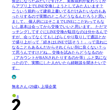
禁止になったみたいですけど、実際規約が変わってか
らアプリ上でLINE交換しようとしてみた人います？
こういう規約って建前上書いてるだけみたいなのもあ
ったりするので実際のところどうなるんだろうと思い
まして。 個人的にはそこまでLINEにこだわってもな
いし基本は会ってから交換でいいと思います。 ただマ
ッチングしてすぐにLINE交換が駄目なのは分かるんで
すが、会ってなくてもしばらくやり取りして通話とか
で盛り上がって「続きはLINEで話そう！」って流れに
なることもあるんだからそれくらい別に良くない？っ
て思うんですけどね… 交換を試みたらどうなるのか
（アカウントがBANされたりするのか等）ふと気にな
ったので、実際にした人がいたら経験談を聞きたいで
す。
無名さん (29歳), 上場企業
8