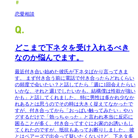
恋愛相談
どこまで下ネタを受け入れるべき
なのか悩んでます。
最近付き合い始めた彼氏が下ネタばかり言ってきま
す。 まず付き合う前に電話で付き合ったらどれくらい
の頻度で会いたい？と話してたら「週に1回会えたらい
いかな、それと週1でしたいかも。結構僕は性欲が強い
かも」と話してくれました。 特に男性は多かれ少なか
れあるとは思うのでその時は大きく捉えてなかったで
すが、付き合ってから「おっぱい触ってみたい」やハ
グするだけで「勃っちゃった」と言われ本当に反応に
困ることが多く、付き合ってすぐにお家のお誘いもし
てくれたのですが、抵抗もあってお断りしました。 彼
とはペアーズで出会って疑いたくないけど、下ネタ多