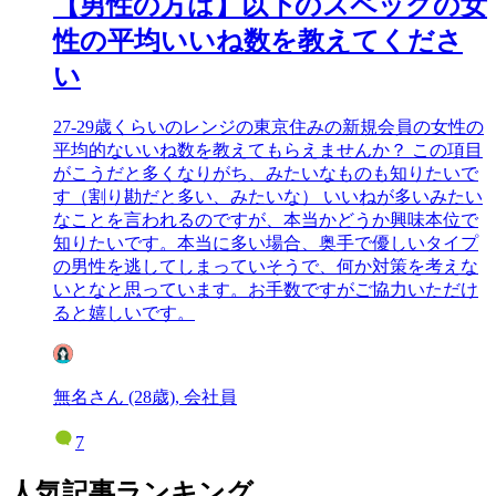
【男性の方は】以下のスペックの女
性の平均いいね数を教えてくださ
い
27-29歳くらいのレンジの東京住みの新規会員の女性の
平均的ないいね数を教えてもらえませんか？ この項目
がこうだと多くなりがち、みたいなものも知りたいで
す（割り勘だと多い、みたいな） いいねが多いみたい
なことを言われるのですが、本当かどうか興味本位で
知りたいです。本当に多い場合、奥手で優しいタイプ
の男性を逃してしまっていそうで、何か対策を考えな
いとなと思っています。お手数ですがご協力いただけ
ると嬉しいです。
無名さん (28歳), 会社員
7
人気記事ランキング