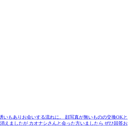
誘いもありお会いする流れに。 顔写真が無いものの交換OKと
は消えましたが カオナシさんと会った方いましたら ぜひ回答お