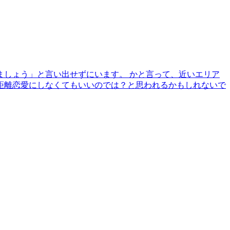
ましょう」と言い出せずにいます。 かと言って、近いエリア
遠距離恋愛にしなくてもいいのでは？と思われるかもしれないで