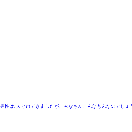
男性は3人と出てきましたが、みなさんこんなもんなのでしょう