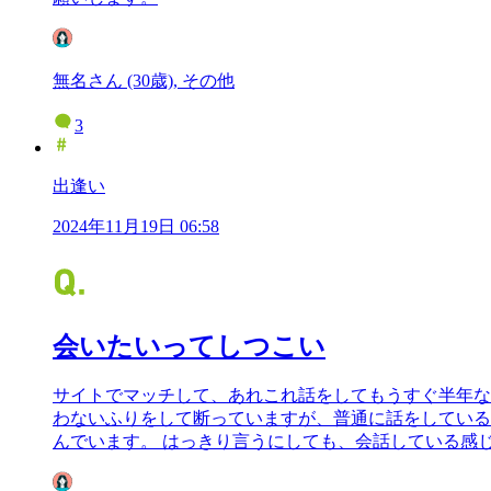
無名さん (30歳), その他
3
出逢い
2024年11月19日 06:58
会いたいってしつこい
サイトでマッチして、あれこれ話をしてもうすぐ半年な
わないふりをして断っていますが、普通に話をしている
んでいます。 はっきり言うにしても、会話している感じだ