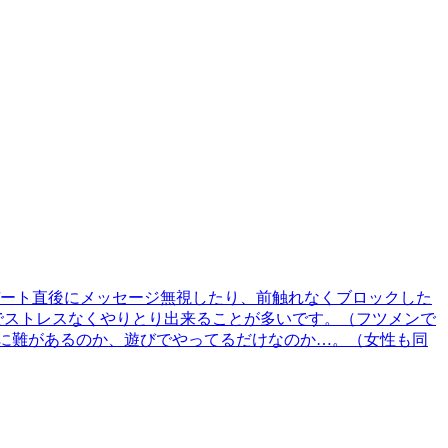
ート直後にメッセージ無視したり、前触れなくブロックした
でストレスなくやりとり出来ることが多いです。（フツメンで
格に難があるのか、遊びでやってるだけなのか…。（女性も同