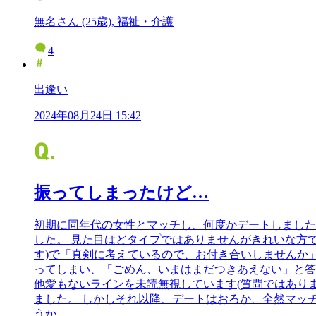
無名さん (25歳), 福祉・介護
4
出逢い
2024年08月24日 15:42
振ってしまったけど…
初期に同年代の女性とマッチし、何度かデートしました
した。 見た目はどタイプではありませんがきれいな方
す)で「真剣に考えているので、お付き合いしませんか
ってしまい、「ごめん、いまはまだつきあえない」と答
他愛もないラインを未読無視しています(質問ではあり
ました。 しかしそれ以降、デートはおろか、全然マッ
うか。