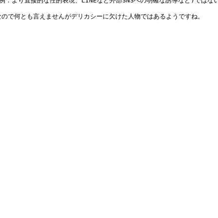
例：より直接的な性的表現、LINEなど外部SNSへの明確な誘導など)では
なので何とも言えませんがデリカシーに欠けた人物ではあるようですね。