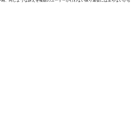
ない為、同じような訴えを複数のユーザーが行わない限り退会には至らないか