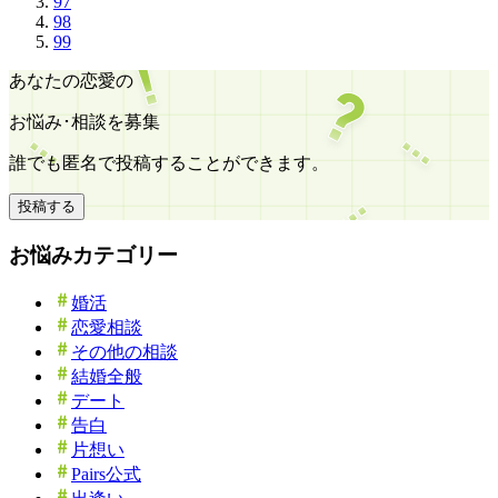
97
98
99
あなたの恋愛の
お悩み･相談を募集
誰でも匿名で投稿することができます。
投稿する
お悩みカテゴリー
婚活
恋愛相談
その他の相談
結婚全般
デート
告白
片想い
Pairs公式