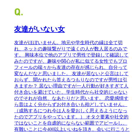
友達がいない女
友達がほぼいません。地元や学生時代の縁は全て切
れ、ネットの趣味繋がりで遠くの人が数人居るのみで
す。 興味本位で他のアプリで男性で登録して確認して
みたのですが、趣味や関心が私に似てる女性でもプロ
フィールの端々から友達の存在が感じられ、自分って
変なんだなと思いました。 友達が居ないと公言はして
おらず、聞かれたら答えるつもりなのですが男性は引
きますか？ 居ない理由ですが一人行動が好きすぎて人
付き合いを避けていた、学生時代から社交的じゃない
のでそれが自然、なあたりだと思います。 恋愛感情す
ら昔はよく分からずお付き合いも殆どしていません。
（成熟するにつれ今は人を愛おしく思えるようになっ
たのでアプリをやっています。） オタク要素や社交的
ではないことを自虐的にならない範囲でアピールし、
有難いことに今400以上いいねを頂き、会いに行こうと