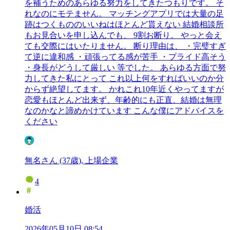
を補うためのあらゆる努力をしてきたつもりです。 そ
れなのにモテません。 マッチングアプリでは大量の足
跡はつくもののいいねはほとんど貰えない 結婚相談所
もお見合いを申し込んでも、 9割お断り。 やっと会え
ても交際にはいたりません。 断り理由は、 ・完璧すぎ
て逆に違和感 ・頑張ってる感が苦手 ・プライド高そう
・身長がどうして厳しい 等でした。 あらゆる方面で努
力してきた私にとって これ以上何をすればいいのか分
からず絶望してます。 かれこれ10年近くやってますが
恋愛もほとんど出来ず、年齢的にも正直、結婚は無理
なのかなと諦めかけています こんな僕にアドバイスを
ください
無名さん (37歳), 上場企業
4
婚活
2026年05月10日 08:54