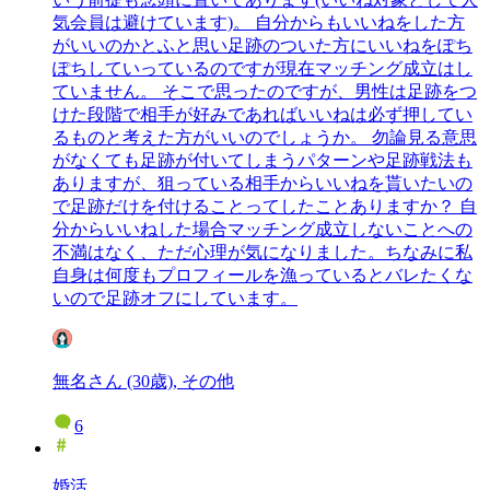
気会員は避けています)。 自分からもいいねをした方
がいいのかとふと思い足跡のついた方にいいねをぽち
ぽちしていっているのですが現在マッチング成立はし
ていません。 そこで思ったのですが、男性は足跡をつ
けた段階で相手が好みであればいいねは必ず押してい
るものと考えた方がいいのでしょうか。 勿論見る意思
がなくても足跡が付いてしまうパターンや足跡戦法も
ありますが、狙っている相手からいいねを貰いたいの
で足跡だけを付けることってしたことありますか？ 自
分からいいねした場合マッチング成立しないことへの
不満はなく、ただ心理が気になりました。ちなみに私
自身は何度もプロフィールを漁っているとバレたくな
いので足跡オフにしています。
無名さん (30歳), その他
6
婚活