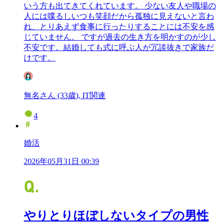
いう方も出てきてくれています。 少ない友人や職場の
人には喋るしいつも笑顔だから孤独に見えないと言わ
れ、とりあえず食事に行ったりすることには不安を感
じていません。 ですが過去の生き方を明かすのが少し
不安です。結婚しても式に呼ぶ人が冗談抜きで家族だ
けです。
無名さん (33歳), IT関連
4
婚活
2026年05月31日 00:39
やりとりほぼしないタイプの男性