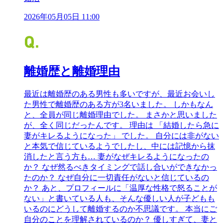
2026年05月05日 11:00
離婚歴と離婚理由
最近は離婚歴のある男性も多いですが、最近お会いし
た男性で離婚歴のある方が3名いました。 しかもなん
と、全員が同じ離婚理由でした。 まさかと思いました
が、全く同じだったんです。 理由は 「結婚したら急に
妻がキレるようになった」 でした。 自分には非がない
と本気で信じているようでしたし、中には記憶から抹
消したと言う方も… 妻がなぜキレるようになったの
か？ なぜ然るべきタイミングで話し合いができなかっ
たのか？ なぜ自分に一切責任がないと信じているの
か？ あと、プロフィールに「温厚な性格で怒ることが
ない」と書いている人も、そんな優しい人が子どもも
いるのにどうして離婚するのか不思議です。 本当にご
自分のことを理解されているのか？ 優しすぎて、妻と