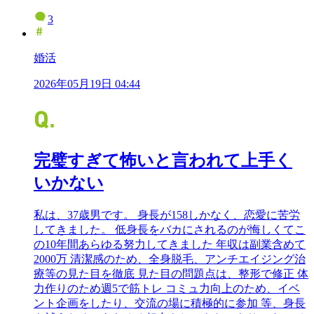
3
婚活
2026年05月19日 04:44
完璧すぎて怖いと言われて上手く
いかない
私は、37歳男です。 身長が158しかなく、恋愛に苦労
してきました。 低身長をバカにされるのが悔しくてこ
の10年間あらゆる努力してきました 年収は副業含めて
2000万 清潔感のため、全身脱毛、アンチエイジング治
療等の見た目を徹底 見た目の問題点は、整形で修正 体
力作りのため週5で筋トレ コミュ力向上のため、イベ
ント企画をしたり、交流の場に積極的に参加 等、身長