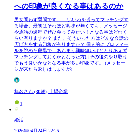
への印象が良くなる事はあるのか
男女問わず質問です。 いいねを貰ってマッチングす
る場合、最初はそれほど興味が無くても、メッセージ
や通話の過程でぜひ会ってみたい！となる事はどれく
らい有りますか？ また、そういった方はどんな会話の
広げ方をする印象が有りますか？ 個人的にプロフィー
ルを眺めた段階で、あんまり興味無いけどとりあえず
マッチングしておくかとなった方はその後のやり取り
でもう良いかなとなる事が多い印象です。 (メッセー
ジが来たら返しはしますが)
無名さん (30歳), 上場企業
1
婚活
2026年04月24日 22:25