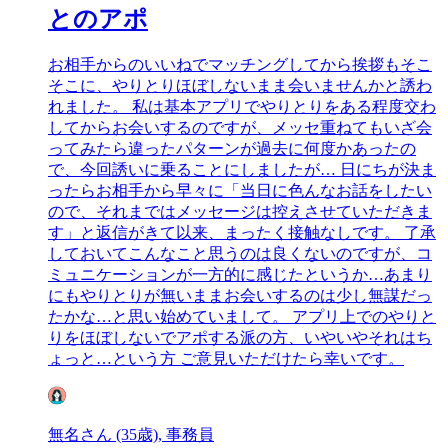
とのアポ
お相手からのいいねでマッチングしてから挨拶もそこ
そこに、やりとりほぼしないまま会いませんかと誘わ
れました。 私は基本アプリでやりとりをある程度交わ
してからお会いするのですが、メッセ重ねてもいざ会
ってみたら違ったパターンが過去に何度かあったの
で、今回誘いに乗ることにしましたが… 日にちが決ま
ったらお相手から早々に「当日に色んなお話をしたい
ので、それまではメッセージは控えさせていただきま
す」と返信がきて以来、まったく接触なしです。 了承
しておいてこんなこと思うのは良くないのですが、コ
ミュニケーションが一方的に感じたというか…あまり
にもやりとりが無いままお会いするのは少し無謀だっ
たかな…と思い始めていまして。 アプリ上でのやりと
りをほぼしないでアポする派の方、いやいやそれはち
ょっと…という方 ご意見いただけたら幸いです。
無名さん (35歳), 事務員